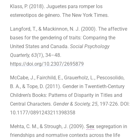
Klass, P. (2018). Juguetes para romper los
estereotipos de género. The New York Times.
Langford, T., & Mackinnon, N. J. (2000). The affective
bases for the gendering of traits: Comparing the
United States and Canada.
Social Psychology
Quarterly, 63(1
), 34–48.
https://doi.org/10.2307/2695879
McCabe, J., Fairchild, E., Grauerholz, L., Pescosolido,
B. A., & Tope, D. (2011). Gender in Twentieth-Century
Children’s Books: Patterns of Disparity in Titles and
Central Characters.
Gender & Society, 25
, 197-226. DOI:
10.1177/0891243211398358
Mehta, C. M., & Strough, J. (2009).
Sex
segregation in
friendships and normative contexts across the life