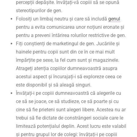
percepții depășite. Învățați-vă copiii să se opună
stereotipurilor de gen.
Folosiți un limbaj neutru și care să includă
genul
pentru a evita comunicarea unor noțiuni eronate și
pentru a preveni întărirea rolurilor restrictive de gen.
Fiți conștienți de marketingul de gen. Jucăriile și
hainele pentru copii sunt din ce în ce mai mult
împărțite pe sexe, la fel cum sunt și magazinele.
Atrageți atenția copiilor dumneavoastră asupra
acestui aspect și încurajați-i să exploreze ceea ce
este disponibil și să aleagă singuri.
Învățați-i pe copiii dumneavoastră că alegerile cu
ce să se joace, ce să studieze, ce să poarte și cu
cine să fie prieteni sunt alegeri libere. Acestea nu ar
trebui să fie dictate de constrângeri sociale care le
limitează potențialul deplin. Acest lucru este valabil
și pentru grupul lor de colegi: învățați-i pe copiii