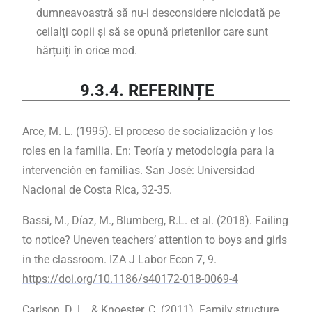
dumneavoastră să nu-i desconsidere niciodată pe
ceilalți copii și să se opună prietenilor care sunt
hărțuiți în orice mod.
9.3.4. REFERINȚE
Arce, M. L. (1995). El proceso de socialización y los
roles en la familia. En: Teoría y metodología para la
intervención en familias. San José: Universidad
Nacional de Costa Rica, 32-35.
Bassi, M., Díaz, M., Blumberg, R.L. et al. (2018). Failing
to notice? Uneven teachers’ attention to boys and girls
in the classroom. IZA J Labor Econ 7, 9.
https://doi.org/10.1186/s40172-018-0069-4
Carlson, D. L., & Knoester, C. (2011). Family structure