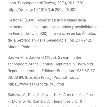
span.
Developmental Review, 29(3
), 201–220.
https://doi.org/10.1016/j.dr.2009.06.001
.
Pastor, R. (2000). Aspectos psicosociales de la
asimetría genérica: rupturas, cambios y posibilidades.
En Fernández, J. (2000). Intervención en los Ámbitos
de la Sexología y de la Generología. (pp. 217-242).
Madrid: Pirámide.
Sadker M, & Sadker D (1985).
Sexism
in the
schoolroom of the Eighties. Reprinted in The World.
Reprinted in Annual Editions: Education 1986-87, 87-
88, 88-89, (Dushkin Press). Psychol Today.
https://www.sadker.org/CV3.html
Saldívar, A., Díaz, R., Reyes, N. E., Armenta, C., López,
F., Moreno, M., Romero, A., Hernández J, E., &