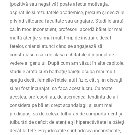
(pozitivă sau negativă) poate afecta motivația,
aspirațiile și rezultatele academice, precum și deciziile
privind viitoarea facultate sau angajare. Studiile arată
că, în mod
inconștient, profesorii acordă băieților mai
multă atenție și mai mult timp de instruire decât
fetelor
, chiar și atunci când se angajează să
construiască săli de clasă echitabile din punct de
vedere al genului. După cum am văzut în alte capitole,
studiile arată cum bărbații/băieții ocupă mai mult
spațiu decât femeile/fetele, atât fizic, cât și în discuții,
și au fost încurajați să facă acest lucru. Cu toate
acestea,
profesorii au, de asemenea, tendința de a-i
considera pe băieți drept scandalagii
și sunt mai
predispuși să detecteze tulburări de comportament și
tulburări de deficit de atenție și hiperactivitate la băieți
decât la fete. Prejudecățile sunt adesea inconștiente,