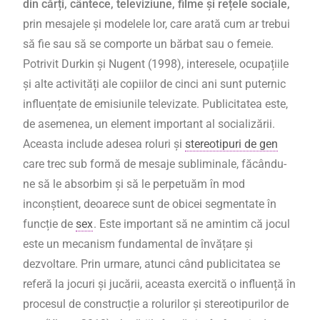
din cărți, cântece, televiziune, filme și rețele sociale,
prin mesajele și modelele lor, care arată cum ar trebui
să fie sau să se comporte un bărbat sau o femeie.
Potrivit Durkin și Nugent (1998), interesele, ocupațiile
și alte activități ale copiilor de cinci ani sunt puternic
influențate de emisiunile televizate. Publicitatea este,
de asemenea, un element important al socializării.
Aceasta include adesea roluri și
stereotipuri de gen
care trec sub formă de mesaje subliminale, făcându-
ne să le absorbim și să le perpetuăm în mod
inconștient, deoarece sunt de obicei segmentate în
funcție de
sex
. Este important să ne amintim că jocul
este un mecanism fundamental de învățare și
dezvoltare. Prin urmare, atunci când publicitatea se
referă la jocuri și jucării, aceasta exercită o influență în
procesul de construcție a rolurilor și stereotipurilor de