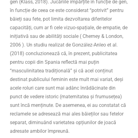
gen (Klass, 2018).
Jucăriile împărțite în funcție de gen,
în funcție de ceea ce este considerat “potrivit” pentru
băieți sau fete, pot limita dezvoltarea diferitelor
capacități, cum ar fi cele vizuo-spațiale, de empatie, de
inițiativă sau de abilități sociale (
Cherney & London,
2006 ). Un studiu realizat de González-Anleo et al.
(2018) concluzionează că, în prezent, publicitatea
pentru copii din Spania reflectă mai puțin
“masculinitatea tradițională” și că acel conținut
destinat publicului feminin este mult mai variat, deși
acele roluri care sunt mai adânc înrădăcinate din
punct de vedere istoric (maternitatea și frumusețea)
sunt încă menținute. De asemenea, ei au constatat că
reclamele se adresează mai ales băieților sau fetelor
separat, diminuând varietatea opțiunilor de joacă
adresate ambilor împreună.