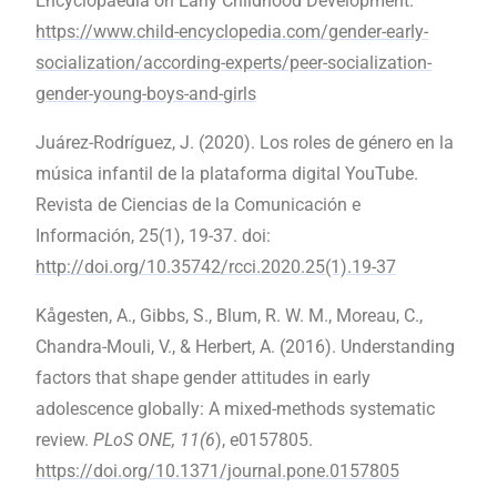
Encyclopaedia on Early Childhood Development.
https://www.child-encyclopedia.com/gender-early-
socialization/according-experts/peer-socialization-
gender-young-boys-and-girls
Juárez-Rodríguez, J. (2020). Los roles de género en la
música infantil de la plataforma digital YouTube.
Revista de Ciencias de la Comunicación e
Información, 25(1), 19-37. doi:
http://doi.org/10.35742/rcci.2020.25(1).19-37
Kågesten, A., Gibbs, S., Blum, R. W. M., Moreau, C.,
Chandra-Mouli, V., & Herbert, A. (2016). Understanding
factors that shape gender attitudes in early
adolescence globally: A mixed-methods systematic
review.
PLoS ONE, 11(6
), e0157805.
https://doi.org/10.1371/journal.pone.0157805