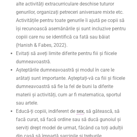
alte activități extracurriculare deschise tuturor
genurilor, organizați petreceri aniversare mixte etc.
Activitățile pentru toate genurile îi ajută pe copii să
își recunoască asemănările și sunt incluzive pentru
copiii care nu se identifică ca fată sau băiat
(Hanish & Fabes, 2022).
Evitați să aveți limite diferite pentru fiii și fiicele
dumneavoastră.
Așteptările dumneavoastră și modul în care le
arătați sunt importante. Așteptați-vă ca fiii și fiicele
dumneavoastră să fie la fel de buni la diferite
materii și activități, cum ar fi matematica, sportul
sau artele.
Educă-ți copiii, indiferent de
sex
, să gătească, să
facă curat, să facă ordine sau să ducă gunoiul și
serviți drept model de urmat, făcând ca toți adulții
din casă să împartă sarcinile și treburile.