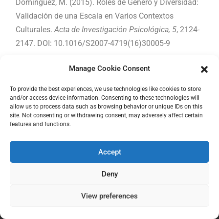
Domínguez, M. (2015). Roles de Género y Diversidad:
Validación de una Escala en Varios Contextos
Culturales.
Acta de Investigación Psicológica, 5
, 2124-
2147. DOI: 10.1016/S2007-4719(16)30005-9
Tong, R (2012). Gender Roles in Ruth Chadwick (Ed),
Manage Cookie Consent
Encyclopedia of appied Ethics 2nd edition. Charlotte,
To provide the best experiences, we use technologies like cookies to store
USA: Elsevier.
and/or access device information. Consenting to these technologies will
allow us to process data such as browsing behavior or unique IDs on this
site. Not consenting or withdrawing consent, may adversely affect certain
features and functions.
Powered By
EazyDocs
Accept
GaminGEE
Deny
Instrumente bazate pe jocuri pentru a promova un model
View preferences
integrativ pentru educația timpurie privind egalitatea de gen.
Numărul proiectului: 2021-1-ES01-KA220-SCH-000032639