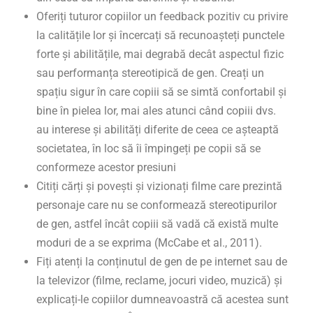
Oferiți tuturor copiilor un feedback pozitiv cu privire
la calitățile lor și încercați să recunoașteți punctele
forte și abilitățile, mai degrabă decât aspectul fizic
sau performanța stereotipică de gen. Creați un
spațiu sigur în care copiii să se simtă confortabil și
bine în pielea lor, mai ales atunci când copiii dvs.
au interese și abilități diferite de ceea ce așteaptă
societatea, în loc să îi împingeți pe copii să se
conformeze acestor presiuni
Citiți cărți și povești și vizionați filme care prezintă
personaje care nu se conformează stereotipurilor
de gen, astfel încât copiii să vadă că există multe
moduri de a se exprima (McCabe et al., 2011).
Fiți atenți la conținutul de gen de pe internet sau de
la televizor (filme, reclame, jocuri video, muzică) și
explicați-le copiilor dumneavoastră că acestea sunt