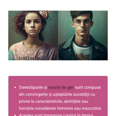
Stereotipurile și
rolurile de gen
sunt compuse
din convingerile și așteptările societății cu
privire la caracteristicile, abilitățile sau
funcțiile considerate feminine sau masculine.
Acestea sunt transmise copiilor în timpul