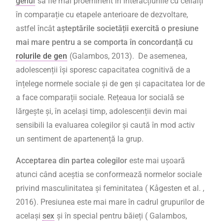
genul
să fie mai proeminent în interacțiunile cu ceilalți
în comparație cu etapele anterioare de dezvoltare,
astfel încât
așteptările societății exercită o presiune
mai mare pentru a se comporta în concordanță cu
rolurile de gen
(Galambos, 2013). De asemenea,
adolescenții își sporesc capacitatea cognitivă de a
înțelege normele sociale și de gen și capacitatea lor de
a face comparații sociale. Rețeaua lor socială se
lărgește și, în același timp, adolescenții devin mai
sensibili la evaluarea colegilor și caută în mod activ
un sentiment de apartenență la grup.
Acceptarea din partea colegilor
este mai ușoară
atunci când aceștia se conformează normelor sociale
privind masculinitatea și feminitatea ( Kågesten et al. ,
2016). Presiunea este mai mare în cadrul grupurilor de
același
sex
și în special pentru băieți ( Galambos,