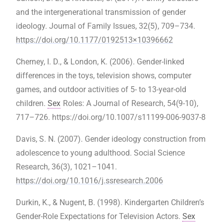
and the intergenerational transmission of gender
ideology. Journal of Family Issues, 32(5), 709–734.
https://doi.org/10.1177/0192513×10396662
Cherney, I. D., & London, K. (2006). Gender-linked
differences in the toys, television shows, computer
games, and outdoor activities of 5- to 13-year-old
children.
Sex
Roles: A Journal of Research, 54(9-10),
717–726. https://doi.org/10.1007/s11199-006-9037-8
Davis, S. N. (2007). Gender ideology construction from
adolescence to young adulthood. Social Science
Research, 36(3), 1021–1041.
https://doi.org/10.1016/j.ssresearch.2006
Durkin, K., & Nugent, B. (1998). Kindergarten Children’s
Gender-Role Expectations for Television Actors.
Sex