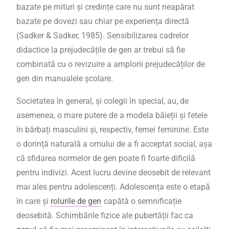
bazate pe mituri și credințe care nu sunt neapărat
bazate pe dovezi sau chiar pe experiența directă
(Sadker & Sadker, 1985). Sensibilizarea cadrelor
didactice la prejudecățile de gen ar trebui să fie
combinată cu o revizuire a amplorii prejudecăților de
gen din manualele școlare.
Societatea în general, și colegii în special, au, de
asemenea, o mare putere de a modela băieții și fetele
în bărbați masculini și, respectiv, femei feminine
. Este
o dorință naturală a omului de a fi acceptat social
, așa
că sfidarea normelor de gen poate fi foarte dificilă
pentru indivizi. Acest lucru devine deosebit de relevant
mai ales pentru adolescenți. Adolescența este o etapă
în care și
rolurile de gen
capătă o semnificație
deosebită. Schimbările fizice ale pubertății fac ca