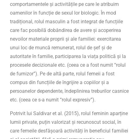
comportamentele și activitățile pe care le atribuim
oamenilor în funcție de sexul lor biologic. În mod
tradițional, rolul masculin a fost integrat de funcțiile
care fac posibilă dobândirea de avere și acoperirea
nevoilor materiale proprii și ale familiei: exercitarea
unui loc de muncă remunerat, rolul de șef și de
autoritate în familie, participarea la viața politică și la
procesele decizionale etc. (ceea ce a fost numit “rolul
de furnizor”). Pe de altă parte, rolul femeii a fost
compus din funcțiile de îngrijire a copiilor și a
persoanelor dependente, îndeplinirea treburilor casnice
etc. (ceea ce s-a numit “rolul expresiv”).
Potrivit lui Saldivar et al. (2015),
rolul feminin aparține
lumii private
, puțin valorizat și recunoscut social, în
care femeile desfășoară activități în beneficiul familiei