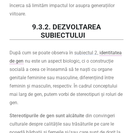
încerca să limităm impactul lor asupra generațiilor
viitoare.
9.3.2. DEZVOLTAREA
SUBIECTULUI
După cum se poate observa în
subiectul 2
,
identitatea
de gen
nu este un aspect biologic, ci o construcție
socială a ceea ce înseamnă să te naști cu organe
genitale feminine sau masculine, diferențiind între
feminin și masculin, respectiv. În cadrul conceptului
mai larg de gen, putem vorbi de stereotipuri și roluri de
gen.
Stereotipurile de gen sunt alcătuite
din convingeri
culturale despre calitățile sau trăsăturile pe care le
posedă bărbații și femeile și/sau care sunt de dorit la