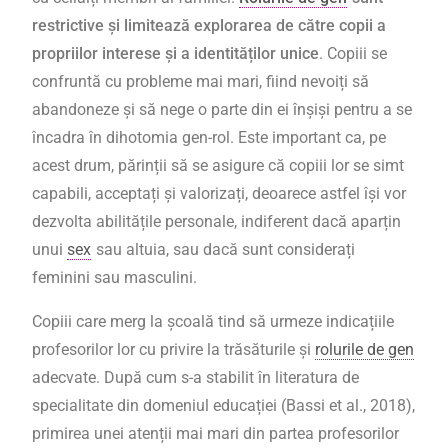
restrictive și limitează explorarea de către copii a
propriilor interese și a identităților unice
. Copiii se
confruntă cu probleme mai mari, fiind nevoiți să
abandoneze și să nege o parte din ei înșiși pentru a se
încadra în dihotomia gen-rol. Este important ca, pe
acest drum, părinții să se asigure că copiii lor se simt
capabili, acceptați și valorizați, deoarece astfel își vor
dezvolta abilitățile personale, indiferent dacă aparțin
unui
sex
sau altuia, sau dacă sunt considerați
feminini sau masculini.
Copiii care merg la școală tind să urmeze indicațiile
profesorilor lor cu privire la trăsăturile și
rolurile de gen
adecvate. După cum s-a stabilit în literatura de
specialitate din domeniul educației (Bassi et al., 2018),
primirea unei atenții mai mari din partea profesorilor