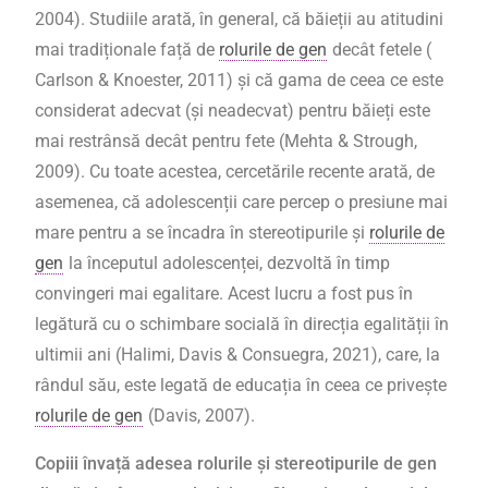
2004). Studiile arată, în general, că
băieții au atitudini
mai tradiționale față de
rolurile de gen
decât fetele
(
Carlson & Knoester, 2011) și că gama de ceea ce este
considerat adecvat (și neadecvat) pentru băieți este
mai restrânsă decât pentru fete (Mehta & Strough,
2009). Cu toate acestea, cercetările recente arată, de
asemenea, că adolescenții care percep o presiune mai
mare pentru a se încadra în stereotipurile și
rolurile de
gen
la începutul adolescenței, dezvoltă în timp
convingeri mai egalitare. Acest lucru a fost pus în
legătură cu o schimbare socială în direcția egalității în
ultimii ani (Halimi, Davis & Consuegra, 2021), care, la
rândul său, este legată de educația în ceea ce privește
rolurile de gen
(Davis, 2007).
Copiii învață adesea rolurile și stereotipurile de gen