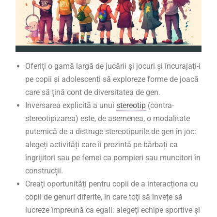
Oferiți o gamă largă de jucării și jocuri și încurajați-i
pe copii și adolescenți să exploreze forme de joacă
care să țină cont de diversitatea de gen.
Inversarea explicită a unui
stereotip
(contra-
stereotipizarea) este, de asemenea, o modalitate
puternică de a distruge stereotipurile de gen în joc:
alegeți activități care îi prezintă pe bărbați ca
îngrijitori sau pe femei ca pompieri sau muncitori în
construcții.
Creați oportunități pentru copii de a interacționa cu
copii de genuri diferite, în care toți să învețe să
lucreze împreună ca egali: alegeți echipe sportive și