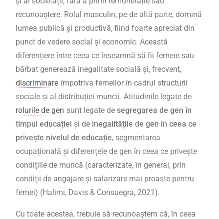
și al societății, fără a primi remunerație sau
recunoaștere.
Rolul masculin, pe de altă parte, domină
lumea publică și productivă,
fiind foarte apreciat din
punct de vedere social și economic.
Această
diferențiere între ceea ce înseamnă să fii femeie sau
bărbat generează inegalitate socială și, frecvent,
discriminare
împotriva femeilor în cadrul structurii
sociale și al distribuției muncii.
Atitudinile legate de
rolurile de gen
sunt legate de
segregarea de gen în
timpul educației
și de
inegalitățile de gen în ceea ce
privește nivelul de educație
, segmentarea
ocupațională și diferențele de gen în ceea ce privește
condițiile de muncă (caracterizate, în general, prin
condiții de angajare și salarizare mai proaste pentru
femei) (Halimi, Davis & Consuegra, 2021).
Cu toate acestea, trebuie să recunoaștem că, în ceea