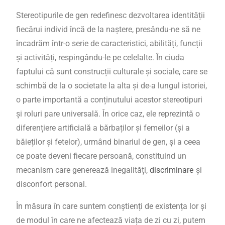
Stereotipurile de gen redefinesc dezvoltarea identității
fiecărui individ încă de la naștere, presându-ne să ne
încadrăm într-o serie de caracteristici, abilități, funcții
și activități, respingându-le pe celelalte. În ciuda
faptului că sunt construcții culturale și sociale, care se
schimbă de la o societate la alta și de-a lungul istoriei,
o parte importantă a conținutului acestor stereotipuri
și roluri pare universală. În orice caz, ele reprezintă o
diferențiere artificială a bărbaților și femeilor (și a
băieților și fetelor), urmând binariul de gen, și a ceea
ce poate deveni fiecare persoană, constituind un
mecanism care generează inegalități,
discriminare
și
disconfort personal.
În măsura în care suntem conștienți de existența lor și
de modul în care ne afectează viața de zi cu zi, putem