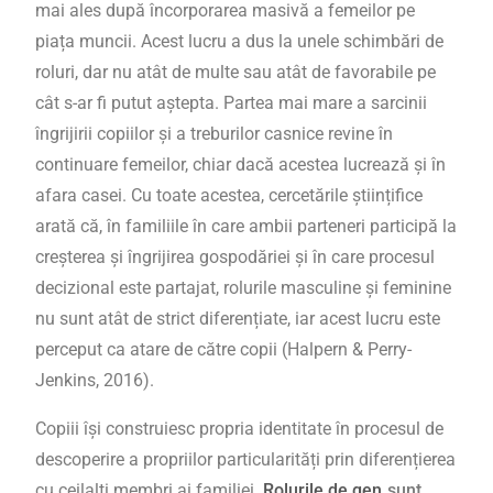
mai ales după încorporarea masivă a femeilor pe
piața muncii. Acest lucru a dus la unele schimbări de
roluri, dar nu atât de multe sau atât de favorabile pe
cât s-ar fi putut aștepta.
Partea mai mare a sarcinii
îngrijirii copiilor și a treburilor casnice revine în
continuare femeilor,
chiar dacă acestea lucrează și în
afara casei. Cu toate acestea, cercetările științifice
arată că, în familiile în care ambii parteneri participă la
creșterea și îngrijirea gospodăriei și în care procesul
decizional este partajat, rolurile masculine și feminine
nu sunt atât de strict diferențiate, iar acest lucru este
perceput ca atare de către copii (Halpern & Perry-
Jenkins, 2016).
Copiii își construiesc propria identitate în procesul de
descoperire a propriilor particularități prin diferențierea
cu ceilalți membri ai familiei.
Rolurile de gen
sunt