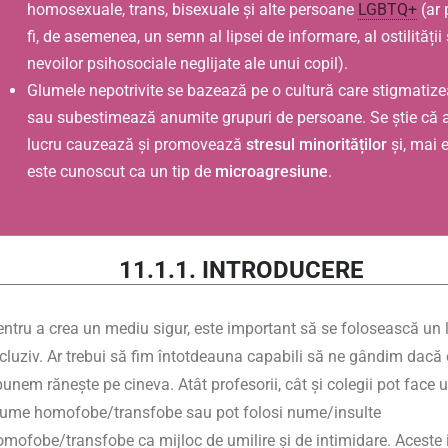
homosexuale, trans, bisexuale și alte persoane
LGBTQ+
(ar 
fi, de asemenea, un semn al lipsei de informare, al ostilității 
nevoilor psihosociale neglijate ale unui copil).
Glumele nepotrivite se bazează pe o cultură care stigmatiz
sau subestimează anumite grupuri de persoane. Se știe că 
lucru cauzează și promovează
stresul minorităților
și, mai 
este cunoscut ca un tip de
microagresiune
.
11.1.1. INTRODUCERE
entru a crea un mediu sigur, este important să se folosească un 
ncluziv. Ar trebui să fim întotdeauna capabili să ne gândim dacă
unem rănește pe cineva. Atât profesorii, cât și colegii pot face 
lume homofobe/transfobe sau pot folosi nume/insulte
omofobe/transfobe ca mijloc de umilire și de intimidare. Aceste 