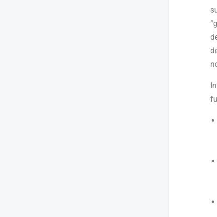
su
“g
de
d
n
In
f