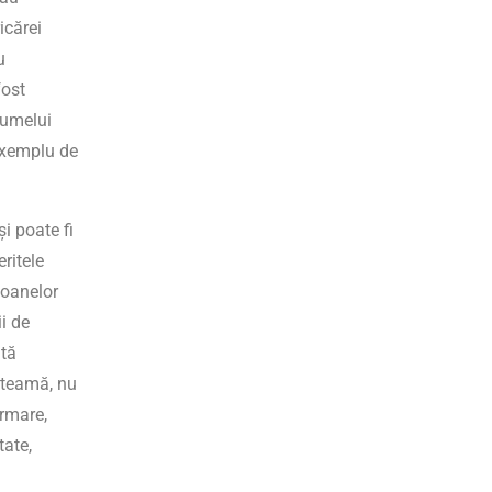
icărei
u
fost
numelui
 exemplu de
i poate fi
ritele
soanelor
i de
ată
 teamă, nu
urmare,
tate,