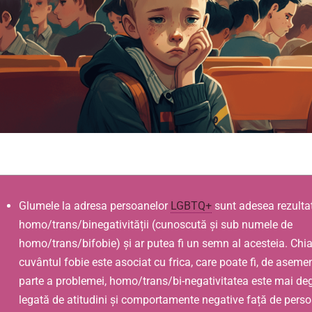
Glumele la adresa persoanelor
LGBTQ+
sunt adesea rezulta
homo/trans/binegativității (cunoscută și sub numele de
homo/trans/bifobie) și ar putea fi un semn al acesteia. Chi
cuvântul fobie este asociat cu frica, care poate fi, de aseme
parte a problemei, homo/trans/bi-negativitatea este mai de
legată de atitudini și comportamente negative față de pers