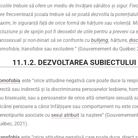
colile trebuie să ofere un mediu de învățare sănătos și sigur. Fie
re frecventează școala trebuie să se poată dezvolta la potențialu
xim, în siguranță față de orice formă de hărțuire sau violență. M
cluziune și de sprijin pot fi deosebit de utile pentru a preveni ca e
anssexuali și non-binari să se confrunte cu
bullying
, hărțuire,
disc
omofobie, transfobie sau excludere.
” (Gouvernement du Québec 
11.1.2. DEZVOLTAREA SUBIECTULUI
omofobia
este “orice atitudine negativă care poate duce la resp
irectă sau indirectă și la discriminarea persoanelor lesbiene, h
au bisexuale, sau a persoanelor de orice altă orientare sexuală s
ricărei persoane a căror înfățișare sau comportament nu este c
tereotipurile asociate cu
sexul atribuit
la naștere” (Gouvernemen
uébec, 2021).
ransfobia
este “orice atitudine negativă care poate duce, direct 