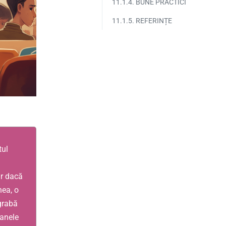
11.1.4. BUNE PRACTICI
11.1.5. REFERINȚE
tul
ar dacă
nea, o
grabă
oanele