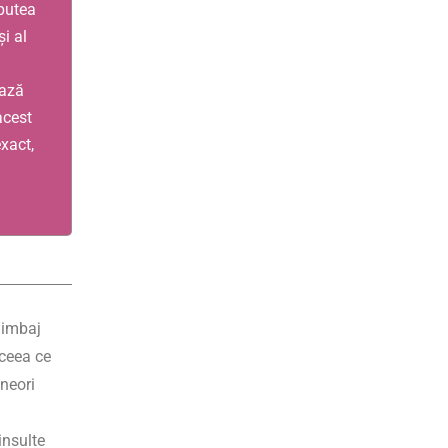
putea
și al
ează
acest
exact,
limbaj
 ceea ce
uneori
insulte