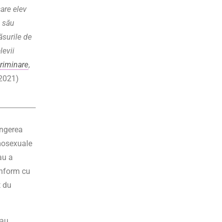
care elev
l său
ăsurile de
levii
riminare
,
2021)
ingerea
omosexuale
au a
onform cu
t du
sau