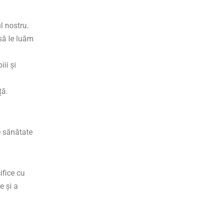
l nostru.
 să le luăm
iii și
ță.
e sănătate
ifice cu
e și a