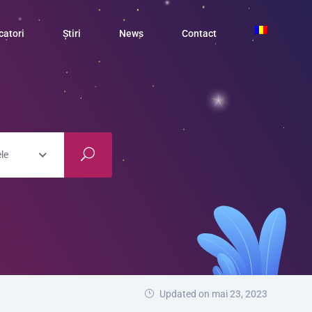
catori
Știri
News
Contact
le
Updated on mai 23, 2023