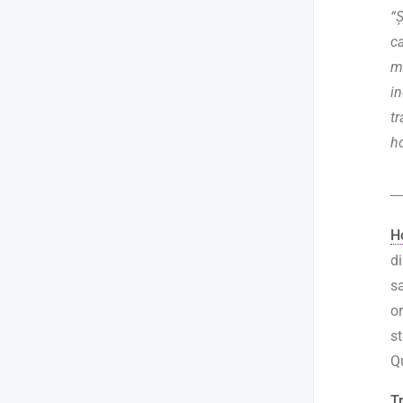
“Ș
ca
ma
in
tr
h
H
d
s
o
s
Q
T