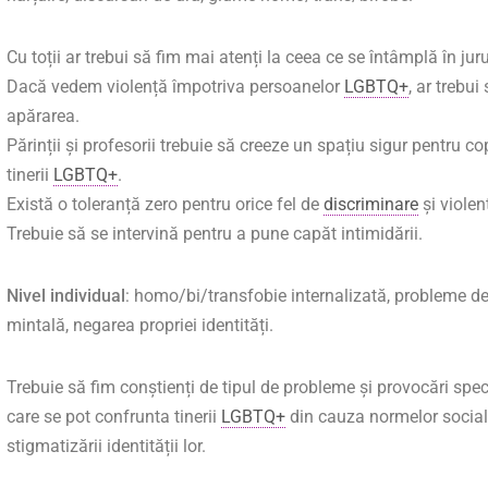
Cu toții ar trebui să fim mai atenți la ceea ce se întâmplă în juru
Dacă vedem violență împotriva persoanelor
LGBTQ+
, ar trebui
apărarea.
Părinții și profesorii trebuie să creeze un spațiu sigur pentru cop
tinerii
LGBTQ+
.
Există o toleranță zero pentru orice fel de
discriminare
și violen
Trebuie să se intervină pentru a pune capăt intimidării.
Nivel individual
: homo/bi/transfobie internalizată, probleme d
mintală, negarea propriei identități.
Trebuie să fim conștienți de tipul de probleme și provocări spec
care se pot confrunta tinerii
LGBTQ+
din cauza normelor social
stigmatizării identității lor.