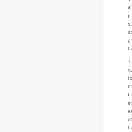
in
p
s
a
g
t
T
co
f
n
b
î
es
e
t