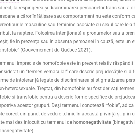
direct, la respingerea și discriminarea persoanelor trans sau a or
ersoane a căror înfățișare sau comportament nu este conform c
tereotipurile masculine sau feminine asociate cu sexul care le-a 
tribuit la naștere. Folosirea intenționată a pronumelor sau a pre
reșit, fie în prezența sau în absența persoanei în cauză, este un
ransfobie” (Gouvernement du Québec 2021).
ermenul imprecis de homofobie este în prezent relativ răspândit ș
nsiderat un “termen vernacular” care descrie prejudecățile și dife
orme de intoleranță legate de discriminarea și stigmatizarea per
on-heterosexuale. Treptat, din homofobie au fost derivați termeni
ifobie și transfobie pentru a descrie forme specifice de prejudec
mpotriva acestor grupuri. Deși termenul conotează “fobie”, adică
te corect din punct de vedere tehnic în această privință și, prin 
ste mai des înlocuit cu termenul de
homonegativitate
(binegativi
ransnegativitate).