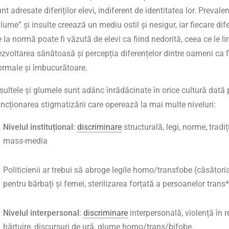
nt adresate diferiților elevi, indiferent de identitatea lor. Prevale
lume” și insulte creează un mediu ostil și nesigur, iar fiecare dif
 la normă poate fi văzută de elevi ca fiind nedorită, ceea ce le l
ezvoltarea sănătoasă și percepția diferențelor dintre oameni ca f
ormale și îmbucurătoare.
sultele și glumele sunt adânc înrădăcinate în orice cultură dată 
uncționarea stigmatizării care operează la mai multe niveluri:
Nivelul instituțional
:
discriminare
structurală, legi, norme, tradiți
mass-media
Politicienii ar trebui să abroge legile homo/transfobe (căsători
pentru bărbați și femei, sterilizarea forțată a persoanelor trans*
Nivelul interpersonal
:
discriminare
interpersonală, violență în re
hărțuire, discursuri de ură, glume homo/trans/bifobe.