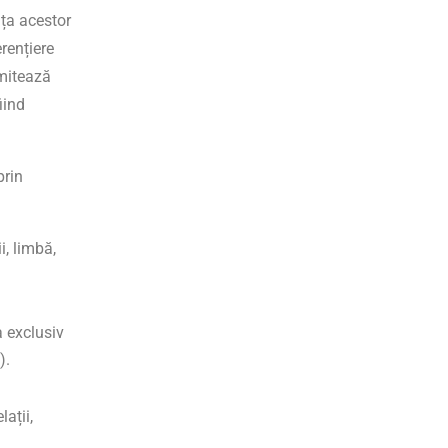
nța acestor
erențiere
imitează
iind
prin
i, limbă,
a exclusiv
).
lații,