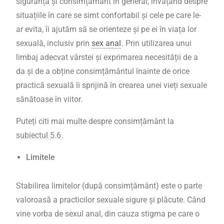
siguranță și consimțământ în general, învățând despre
situațiile în care se simt confortabil și cele pe care le-
ar evita, îi ajutăm să se orienteze și pe ei în viața lor
sexuală, inclusiv prin
sex anal
. Prin utilizarea unui
limbaj adecvat vârstei și exprimarea necesității de a
da și de a obține consimțământul înainte de orice
practică sexuală îi sprijină în crearea unei vieți sexuale
sănătoase în viitor.
Puteți citi mai multe despre consimțământ la
subiectul 5.6
.
Limitele
Stabilirea limitelor (după consimțământ) este o parte
valoroasă a practicilor sexuale sigure și plăcute. Când
vine vorba de sexul anal, din cauza stigma pe care o