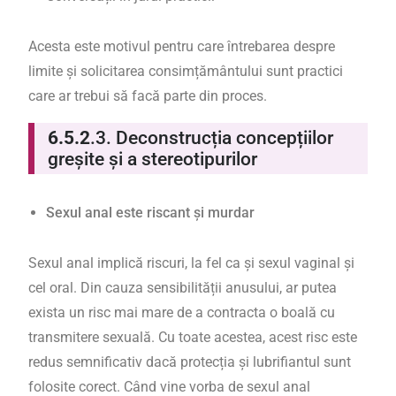
Acesta este motivul pentru care întrebarea despre
limite și solicitarea consimțământului sunt practici
care ar trebui să facă parte din proces.
6.5.2
.3.
Deconstrucția concepțiilor
greșite și a stereotipurilor
Sexul anal este riscant și murdar
Sexul anal implică riscuri, la fel ca și sexul vaginal și
cel oral. Din cauza sensibilității anusului, ar putea
exista un risc mai mare de a contracta o boală cu
transmitere sexuală. Cu toate acestea, acest risc este
redus semnificativ dacă protecția și lubrifiantul sunt
folosite corect. Când vine vorba de sexul anal