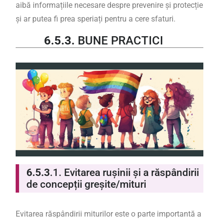
aibă informațiile necesare despre prevenire și protecție
și ar putea fi prea speriați pentru a cere sfaturi.
6.5.3.
BUNE PRACTICI
6.5.3
.1.
Evitarea rușinii și a răspândirii
de concepții greșite/mituri
Evitarea răspândirii miturilor este o parte importantă a