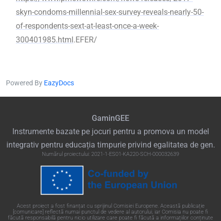
skyn-condoms-millennial-sex-survey-reveals-nearly-50-
of-respondents-sext-at-least-once-a-week-
300401985.html
.EFER/
Powered By
EazyDocs
GaminGEE
Instrumente bazate pe jocuri pentru a promova un model
integrativ pentru educația timpurie privind egalitatea de gen.
Numărul proiectului: 2021-1-ES01-KA220-SCH-000032639
Acest proiect a fost finanțat cu sprijinul Comisiei Europene. Această publicație
[comunicare] reflectă numai punctul de vedere al autorului, iar Comisia nu poate fi
făcută responsabilă pentru nicio utilizare care poate fi făcută a informațiilor conținute