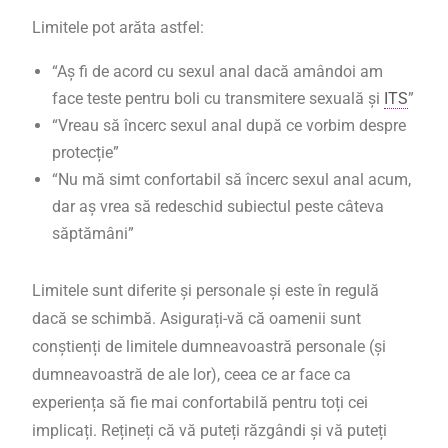
Limitele pot arăta astfel:
“Aș fi de acord cu sexul anal dacă amândoi am
face teste pentru boli cu transmitere sexuală și
ITS
”
“Vreau să încerc sexul anal după ce vorbim despre
protecție”
“Nu mă simt confortabil să încerc sexul anal acum,
dar aș vrea să redeschid subiectul peste câteva
săptămâni”
Limitele sunt diferite și personale și este în regulă
dacă se schimbă. Asigurați-vă că oamenii sunt
conștienți de limitele dumneavoastră personale (și
dumneavoastră de ale lor), ceea ce ar face ca
experiența să fie mai confortabilă pentru toți cei
implicați. Rețineți că vă puteți răzgândi și vă puteți