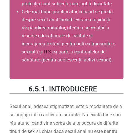
protecția sunt subiecte care pot fi discutate
Cele mai bune practici atunci când se predă
despre sexul anal includ: evitarea rușinii și
răspândirea miturilor, oferirea accesului la
resurse educaționale de calitate și
încurajarea testării pentru boli cu transmitere
sexuală și
ITS
ca parte a controalelor de
sănătate (pentru adolescenții activi sexual).
6.5.1.
INTRODUCERE
Sexul anal, adesea stigmatizat, este o modalitate de a
se angaja într-o activitate sexuală. Nu există bine sau
rău atunci când vine vorba de a te bucura de diferite
tipuri de
sex
și, chiar dacă sexul anal nu este pentru