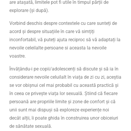
are atașată, limitele pot fi utile în timpul părții de
explorare (și după).
Vorbind deschis despre contextele cu care sunteți de
acord și despre situațiile în care vă simțiți
inconfortabil, vă puteți ajuta reciproc să vă adaptați la
nevoile celeilalte persoane si aceasta la nevoile
voastre.
Învățându-i pe copii/adolescenți să discute și să ia în
considerare nevoile celuilalt în viața de zi cu zi, aceștia
se vor obișnui cel mai probabil cu această practică și
în ceea ce privește viața lor sexuală. Știind că fiecare
persoană are propriile limite și zone de confort și că
unii sunt mai dispuși să exploreze experiențe noi
decât alții, îi poate ghida în construirea unor obiceiuri
de sănătate sexuală.