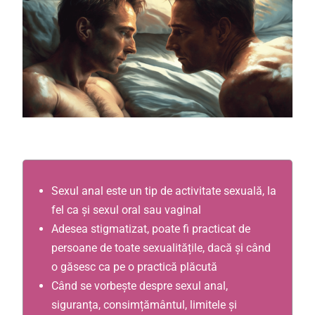
Sexul anal este un tip de activitate sexuală, la
fel ca și sexul oral sau vaginal
Adesea stigmatizat, poate fi practicat de
persoane de toate sexualitățile, dacă și când
o găsesc ca pe o practică plăcută
Când se vorbește despre sexul anal,
siguranța, consimțământul, limitele și