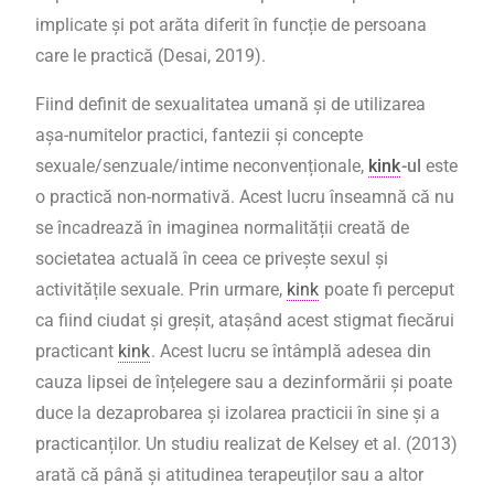
implicate și pot arăta diferit în funcție de persoana
care le practică (Desai, 2019).
Fiind definit de sexualitatea umană și de utilizarea
așa-numitelor practici, fantezii și concepte
sexuale/senzuale/intime neconvenționale,
kink
-ul
este
o practică non-normativă. Acest lucru înseamnă că nu
se încadrează în imaginea normalității creată de
societatea actuală în ceea ce privește sexul și
activitățile sexuale. Prin urmare,
kink
poate fi perceput
ca fiind ciudat și greșit, atașând acest stigmat fiecărui
practicant
kink
. Acest lucru se întâmplă adesea din
cauza lipsei de înțelegere sau a dezinformării și poate
duce la dezaprobarea și izolarea practicii în sine și a
practicanților. Un studiu realizat de Kelsey et al. (2013)
arată că până și atitudinea terapeuților sau a altor