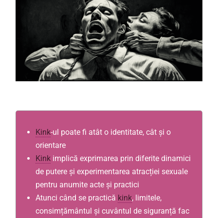
Kink
-ul poate fi atât o identitate, cât și o
orientare
Kink
implică exprimarea prin diferite dinamici
de putere și experimentarea atracției sexuale
pentru anumite acte și practici
Atunci când se practică
kink
, limitele,
consimțământul și cuvântul de siguranță fac