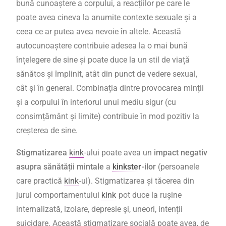
bună cunoaștere a corpului, a reacțiilor pe care le
poate avea cineva la anumite contexte sexuale și a
ceea ce ar putea avea nevoie în altele. Această
autocunoaștere contribuie adesea la o mai bună
înțelegere de sine și poate duce la un stil de viață
sănătos și împlinit, atât din punct de vedere sexual,
cât și în general. Combinația dintre provocarea minții
și a corpului în interiorul unui mediu sigur (cu
consimțământ și limite) contribuie în mod pozitiv la
creșterea de sine.
Stigmatizarea
kink
-ului poate avea un
impact negativ
asupra sănătății mintale
a
kinkster
-ilor
(persoanele
care practică
kink
-ul). Stigmatizarea și tăcerea din
jurul comportamentului
kink
pot duce la rușine
internalizată, izolare, depresie și, uneori, intenții
suicidare. Această stigmatizare socială poate avea, de