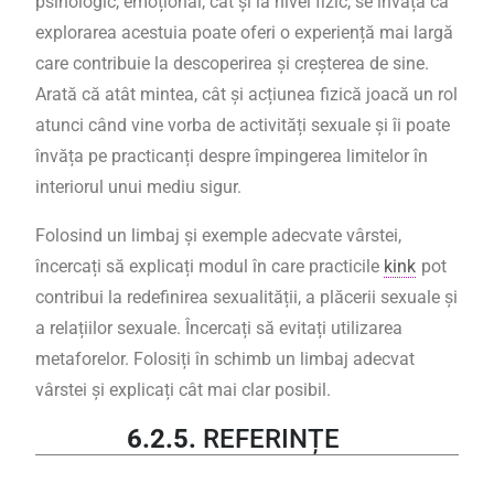
psihologic, emoțional, cât și la nivel fizic, se învață că
explorarea acestuia poate oferi o experiență mai largă
care contribuie la descoperirea și creșterea de sine.
Arată că atât mintea, cât și acțiunea fizică joacă un rol
atunci când vine vorba de activități sexuale și îi poate
învăța pe practicanți despre împingerea limitelor în
interiorul unui mediu sigur.
Folosind un limbaj și exemple adecvate vârstei,
încercați să explicați modul în care practicile
kink
pot
contribui la redefinirea sexualității, a plăcerii sexuale și
a relațiilor sexuale. Încercați să evitați utilizarea
metaforelor. Folosiți în schimb un limbaj adecvat
vârstei și explicați cât mai clar posibil.
6.2.5.
REFERINȚE