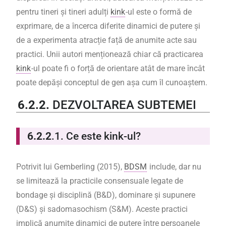
pentru tineri și tineri adulți
kink
-ul este o formă de
exprimare, de a încerca diferite dinamici de putere și
de a experimenta atracție față de anumite acte sau
practici. Unii autori menționează chiar că practicarea
kink
-ul poate fi o forță de orientare atât de mare încât
poate depăși conceptul de gen așa cum îl cunoaștem.
6.2.2.
DEZVOLTAREA SUBTEMEI
6.2.2
.1. Ce este kink-ul?
Potrivit lui Gemberling (2015),
BDSM
include, dar nu
se limitează la practicile consensuale legate de
bondage și disciplină (B&D), dominare și supunere
(D&S) și sadomasochism (S&M). Aceste practici
implică anumite dinamici de putere între persoanele