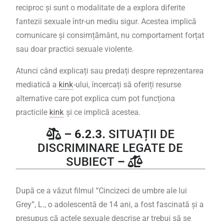
reciproc și sunt o modalitate de a explora diferite
fantezii sexuale într-un mediu sigur. Acestea implică
comunicare și consimțământ, nu comportament forțat
sau doar practici sexuale violente.
Atunci când explicați sau predați despre reprezentarea
mediatică a
kink
-ului, încercați să oferiți resurse
alternative care pot explica cum pot funcționa
practicile
kink
și ce implică acestea.
– 6.2.3.
SITUAȚII DE
DISCRIMINARE LEGATE DE
SUBIECT
–
După ce a văzut filmul “Cincizeci de umbre ale lui
Grey”, L., o adolescentă de 14 ani, a fost fascinată și a
presupus că actele sexuale descrise ar trebui să se