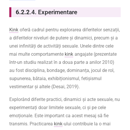
6.2.2
.4. Experimentare
Kink
oferă cadrul pentru explorarea diferitelor senzații,
a diferitelor niveluri de putere și dinamici, precum și a
unei infinități de activități sexuale. Unele dintre cele
mai multe comportamente
kink
angajate (prezentate
într-un studiu realizat în a doua parte a anilor 2010)
au fost disciplina, bondage, dominanța, jocul de rol,
supunerea, bătaia, exhibiționismul, fetișismul
vestimentar și altele (Desai, 2019).
Explorând diferite practici, dinamici și acte sexuale, nu
experimentați doar limitele sexuale, ci și pe cele
emoționale. Este important ca acest mesaj să fie
transmis. Practicarea
kink
-ului contribuie la o mai