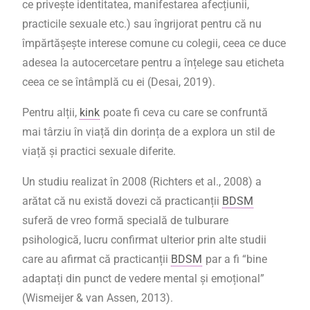
ce privește identitatea, manifestarea afecțiunii,
practicile sexuale etc.) sau îngrijorat pentru că nu
împărtășește interese comune cu colegii, ceea ce duce
adesea la autocercetare pentru a înțelege sau eticheta
ceea ce se întâmplă cu ei (Desai, 2019).
Pentru alții,
kink
poate fi ceva cu care se confruntă
mai târziu în viață din dorința de a explora un stil de
viață și practici sexuale diferite.
Un studiu realizat în 2008 (Richters et al., 2008) a
arătat că nu există dovezi că practicanții
BDSM
suferă de vreo formă specială de tulburare
psihologică, lucru confirmat ulterior prin alte studii
care au afirmat că practicanții
BDSM
par a fi “bine
adaptați din punct de vedere mental și emoțional”
(
Wismeijer & van Assen, 2013).