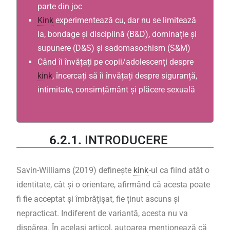
parte din joc
Kink
experimentează cu, dar nu se limitează
la, bondage și disciplină (B&D), dominație și
supunere (D&S) și sadomasochism (S&M)
Când îi învățați pe copii/adolescenți despre
kink
, încercați să îi învățați despre siguranță,
intimitate, consimțământ și plăcere sexuală
6.2.1.
INTRODUCERE
Savin-Williams (2019) definește
kink
-ul ca fiind atât o
identitate, cât și o orientare, afirmând că acesta poate
fi fie acceptat și îmbrățișat, fie ținut ascuns și
nepracticat. Indiferent de variantă, acesta nu va
dispărea. În același articol, autoarea menționează că