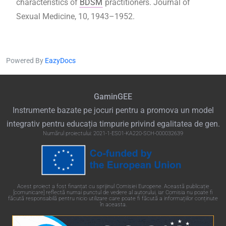
characteristics of
BDSM
practitioners. Journal of
Sexual Medicine, 10, 1943–1952.
Powered By
EazyDocs
GaminGEE
Instrumente bazate pe jocuri pentru a promova un model
integrativ pentru educația timpurie privind egalitatea de gen.
Numărul proiectului: 2021-1-ES01-KA220-SCH-000032639
Acest proiect a fost finanțat cu sprijinul Comisiei Europene. Această publicație
[comunicare] reflectă numai punctul de vedere al autorului, iar Comisia nu poate fi
făcută responsabilă pentru nicio utilizare care poate fi făcută a informațiilor conținute
în aceasta.