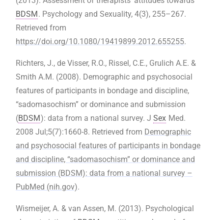
(2013). Assessment of therapists’ attitudes towards
BDSM
. Psychology and Sexuality, 4(3), 255–267.
Retrieved from
https://doi.org/10.1080/19419899.2012.655255
.
‌Richters, J., de Visser, R.O., Rissel, C.E., Grulich A.E. &
Smith A.M. (2008). Demographic and psychosocial
features of participants in bondage and discipline,
“sadomasochism” or dominance and submission
(
BDSM
): data from a national survey. J
Sex
Med.
2008 Jul;5(7):1660-8. Retrieved from
Demographic
and psychosocial features of participants in bondage
and discipline, “sadomasochism” or dominance and
submission (BDSM): data from a national survey –
PubMed (nih.gov)
.
Wismeijer, A. & van Assen, M. (2013). Psychological