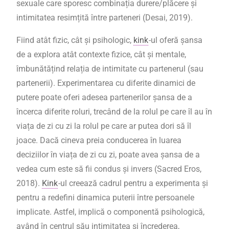
sexuale care sporesc combinația durere/plăcere și
intimitatea resimțită între parteneri (Desai, 2019).
Fiind atât fizic, cât și psihologic,
kink
-ul oferă șansa
de a explora atât contexte fizice, cât și mentale,
îmbunătățind relația de intimitate cu partenerul (sau
partenerii). Experimentarea cu diferite dinamici de
putere poate oferi adesea partenerilor șansa de a
încerca diferite roluri, trecând de la rolul pe care îl au în
viața de zi cu zi la rolul pe care ar putea dori să îl
joace. Dacă cineva preia conducerea în luarea
deciziilor în viața de zi cu zi, poate avea șansa de a
vedea cum este să fii condus și invers (Sacred Eros,
2018).
Kink
-ul creează cadrul pentru a experimenta și
pentru a redefini dinamica puterii între persoanele
implicate. Astfel, implică o componentă psihologică,
având în centrul său intimitatea și încrederea,