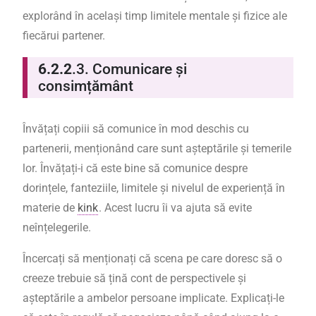
explorând în același timp limitele mentale și fizice ale
fiecărui partener.
6.2.2
.3.
Comunicare și
consimțământ
Învățați copiii să comunice în mod deschis cu
partenerii, menționând care sunt așteptările și temerile
lor. Învățați-i că este bine să comunice despre
dorințele, fanteziile, limitele și nivelul de experiență în
materie de
kink
. Acest lucru îi va ajuta să evite
neînțelegerile.
Încercați să menționați că scena pe care doresc să o
creeze trebuie să țină cont de perspectivele și
așteptările a ambelor persoane implicate. Explicați-le