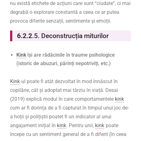
nu există etichete de acțiuni care sunt “ciudate”, ci mai
degrabă o explorare constantă a ceea ce ar putea
provoca diferite senzații, sentimente și emoții.
6.2.2
.5.
Deconstrucția miturilor
Kink
își are rădăcinile în traume psihologice
(istoric de abuzuri, părinți nepotriviți, etc.)
Kink
-ul poate fi atât dezvoltat în mod înnăscut în
copilărie, cât și adoptat mai târziu în viață. Desai
(2019) explică modul în care comportamentele
kink
cum ar fi dorința de a fi capturat în timpul unui joc de-
a hoții și polițiștii poatet fi un indicator al unui
angajament inițial în
kink
. Pentru unii,
kink
poate
începe cu un sentiment general de a fi diferit (în ceea