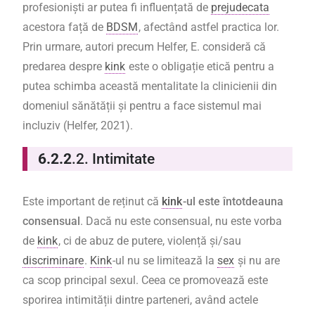
profesioniști ar putea fi influențată de
prejudecata
acestora față de
BDSM
, afectând astfel practica lor.
Prin urmare, autori precum Helfer, E. consideră că
predarea despre
kink
este o obligație etică pentru a
putea schimba această mentalitate la clinicienii din
domeniul sănătății și pentru a face sistemul mai
incluziv (Helfer, 2021).
6.2.2
.2. Intimitate
Este important de reținut că
kink
-ul este întotdeauna
consensual
. Dacă nu este consensual, nu este vorba
de
kink
, ci de abuz de putere, violență și/sau
discriminare
.
Kink
-ul nu se limitează la
sex
și nu are
ca scop principal sexul. Ceea ce promovează este
sporirea intimității dintre parteneri, având actele