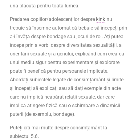
una plăcută pentru toată lumea.
Predarea copiilor/adolescenților despre
kink
nu
trebuie să însemne automat că trebuie să începeți prin
a-i învăța despre bondage sau jocuri de rol. Ați putea
începe prin a vorbi despre diversitatea sexualității, a
orientării sexuale și a genului, explicând cum crearea
unui mediu sigur pentru experimentare și explorare
poate fi benefică pentru persoanele implicate.
Abordați subiectele legate de consimțământ și limite
și începeți să explicați sau să dați exemple din acte
care nu implică neapărat relații sexuale, dar care
implică atingere fizică sau o schimbare a dinamicii
puterii (de exemplu, bonda
ge).
Puteți citi mai multe despre consimțământ la
subiectul 5.6
.