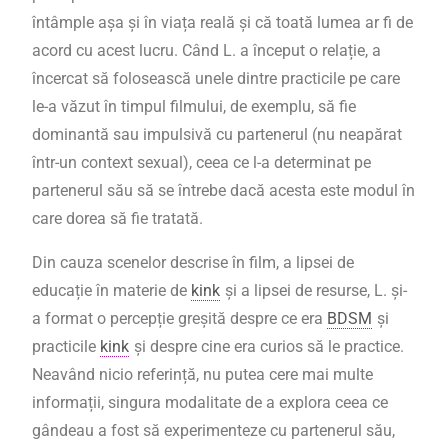
întâmple așa și în viața reală și că toată lumea ar fi de
acord cu acest lucru. Când L. a început o relație, a
încercat să folosească unele dintre practicile pe care
le-a văzut în timpul filmului, de exemplu, să fie
dominantă sau impulsivă cu partenerul (nu neapărat
într-un context sexual), ceea ce l-a determinat pe
partenerul său să se întrebe dacă acesta este modul în
care dorea să fie tratată.
Din cauza scenelor descrise în film, a lipsei de
educație în materie de
kink
și a lipsei de resurse, L. și-
a format o percepție greșită despre ce era
BDSM
și
practicile
kink
și despre cine era curios să le practice.
Neavând nicio referință, nu putea cere mai multe
informații, singura modalitate de a explora ceea ce
gândeau a fost să experimenteze cu partenerul său,