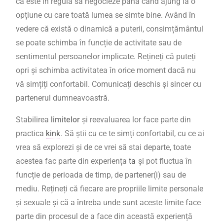
că este în regulă să negocieze până când ajung la o
opțiune cu care toată lumea se simte bine. Având în
vedere că există o dinamică a puterii, consimțământul
se poate schimba în funcție de activitate sau de
sentimentul persoanelor implicate. Rețineți că puteți
opri și schimba activitatea în orice moment dacă nu
vă simțiți confortabil. Comunicați deschis și sincer cu
partenerul dumneavoastră.
Stabilirea
limitelor
și reevaluarea lor face parte din
practica
kink
. Să știi cu ce te simți confortabil, cu ce ai
vrea să explorezi și de ce vrei să stai departe, toate
acestea fac parte din experiența
ta
și pot fluctua în
funcție de perioada de timp, de partener(i) sau de
mediu. Rețineți că fiecare are propriile limite personale
și sexuale și că a întreba unde sunt aceste limite face
parte din procesul de a face din această experiență