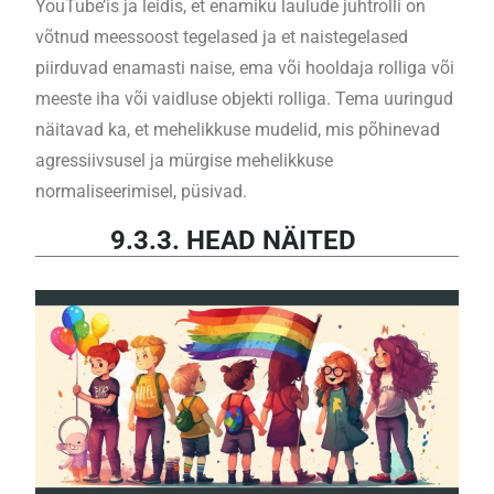
YouTube’is ja leidis, et enamiku laulude juhtrolli on
võtnud meessoost tegelased ja et naistegelased
piirduvad enamasti naise, ema või hooldaja rolliga või
meeste iha või vaidluse objekti rolliga. Tema uuringud
näitavad ka, et mehelikkuse mudelid, mis põhinevad
agressiivsusel ja mürgise mehelikkuse
normaliseerimisel, püsivad.
9.3.3. HEAD NÄITED