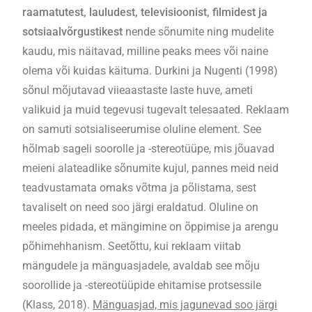
raamatutest, lauludest, televisioonist, filmidest ja
sotsiaalvõrgustikest
nende sõnumite ning mudelite
kaudu, mis näitavad, milline peaks mees või naine
olema või kuidas käituma. Durkini ja Nugenti (1998)
sõnul mõjutavad viieaastaste laste huve, ameti
valikuid ja muid tegevusi tugevalt telesaated. Reklaam
on samuti sotsialiseerumise oluline element. See
hõlmab sageli soorolle ja -stereotüüpe, mis jõuavad
meieni alateadlike sõnumite kujul, pannes meid neid
teadvustamata omaks võtma ja põlistama, sest
tavaliselt on need soo järgi eraldatud. Oluline on
meeles pidada, et mängimine on õppimise ja arengu
põhimehhanism. Seetõttu, kui reklaam viitab
mängudele ja mänguasjadele, avaldab see mõju
soorollide ja -stereotüüpide ehitamise protsessile
(Klass, 2018).
Mänguasjad, mis jagunevad soo järgi