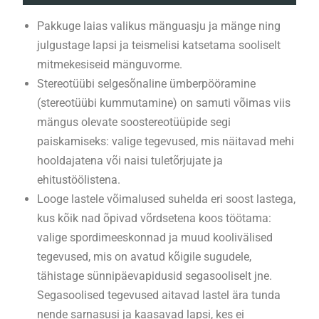
Pakkuge laias valikus mänguasju ja mänge ning
julgustage lapsi ja teismelisi katsetama sooliselt
mitmekesiseid mänguvorme.
Stereotüübi selgesõnaline ümberpööramine
(stereotüübi kummutamine) on samuti võimas viis
mängus olevate soostereotüüpide segi
paiskamiseks: valige tegevused, mis näitavad mehi
hooldajatena või naisi tuletõrjujate ja
ehitustöölistena.
Looge lastele võimalused suhelda eri soost lastega,
kus kõik nad õpivad võrdsetena koos töötama:
valige spordimeeskonnad ja muud koolivälised
tegevused, mis on avatud kõigile sugudele,
tähistage sünnipäevapidusid segasooliselt jne.
Segasoolised tegevused aitavad lastel ära tunda
nende sarnasusi ja kaasavad lapsi, kes ei