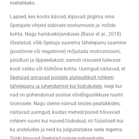
mehelikeks.
Lapsed, kes koolis käivad, kipuvad järgima oma
õpetajate vihjeid sobivate sootunnuste ja -rollide
kohta. Nagu hariduskirjanduses (Bassi et al., 2018)
tõestatud, võib õpetaja suurema tähelepanu saamine
(positiivne või negatiivne) mõjutada motivatsiooni,
püüdlusi ja õppeedukust, samuti otsuseid tulevase
kooli valiku või tööhõive kohta. Uuringud näitavad, et
õpetajad annavad poistele alateadlikult rohkem
tähelepanu ja juhendamist kui tüdrukutele
, isegi kui
nad on pühendunud soolise võrdõiguslikkuse ruumi
loomisele. Nagu oleme näinud teistes peatükkides,
näitavad uuringud, kuidas mehed/poisid hõivavad
rohkem ruumi kui naised/tüdrukud, nii füüsiliselt kui
ka aruteludes ja neid ka julgustatakse seda tegema.
Siiski
kipuvad õpetajad poisse pahanduste