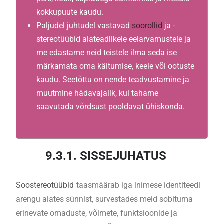
kokkupuute kaudu.
Paljudel juhtudel vastavad
soorollid
ja -
stereotüübid alateadlikele eelarvamustele ja
me edastame neid teistele ilma seda ise
märkamata oma käitumise, keele või ootuste
kaudu. Seetõttu on nende teadvustamine ja
muutmine hädavajalik, kui tahame
saavutada võrdsust pooldavat ühiskonda.
9.3.1. SISSEJUHATUS
Soostereotüübid
taasmäärab iga inimese identiteedi
arengu alates sünnist, survestades meid sobituma
erinevate omaduste, võimete, funktsioonide ja