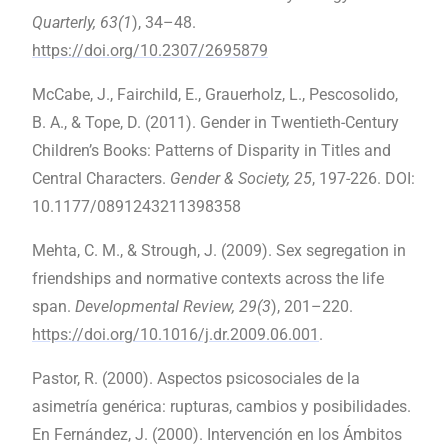
Quarterly, 63(1
), 34–48.
https://doi.org/10.2307/2695879
McCabe, J., Fairchild, E., Grauerholz, L., Pescosolido,
B. A., & Tope, D. (2011). Gender in Twentieth-Century
Children’s Books: Patterns of Disparity in Titles and
Central Characters.
Gender & Society, 25
, 197-226. DOI:
10.1177/0891243211398358
Mehta, C. M., & Strough, J. (2009). Sex segregation in
friendships and normative contexts across the life
span.
Developmental Review, 29(3
), 201–220.
https://doi.org/10.1016/j.dr.2009.06.001
.
Pastor, R. (2000). Aspectos psicosociales de la
asimetría genérica: rupturas, cambios y posibilidades.
En Fernández, J. (2000). Intervención en los Ámbitos