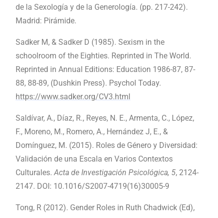
de la Sexología y de la Generología. (pp. 217-242).
Madrid: Pirámide.
Sadker M, & Sadker D (1985). Sexism in the
schoolroom of the Eighties. Reprinted in The World.
Reprinted in Annual Editions: Education 1986-87, 87-
88, 88-89, (Dushkin Press). Psychol Today.
https://www.sadker.org/CV3.html
Saldívar, A., Díaz, R., Reyes, N. E., Armenta, C., López,
F., Moreno, M., Romero, A., Hernández J, E., &
Domínguez, M. (2015). Roles de Género y Diversidad:
Validación de una Escala en Varios Contextos
Culturales.
Acta de Investigación Psicológica, 5
, 2124-
2147. DOI: 10.1016/S2007-4719(16)30005-9
Tong, R (2012). Gender Roles in Ruth Chadwick (Ed),