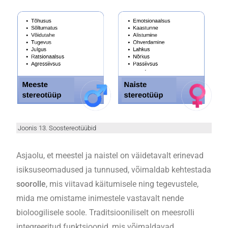
Joonis 13. Soostereotüübid
Asjaolu, et meestel ja naistel on väidetavalt erinevad
isiksuseomadused ja tunnused, võimaldab kehtestada
soorolle
, mis viitavad käitumisele ning tegevustele,
mida me omistame inimestele vastavalt nende
bioloogilisele soole. Traditsiooniliselt on meesrolli
integreeritud funktsioonid, mis võimaldavad