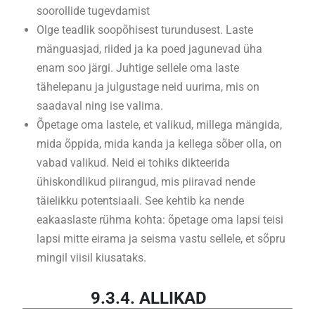
soorollide tugevdamist
Olge teadlik soopõhisest turundusest. Laste
mänguasjad, riided ja ka poed jagunevad üha
enam soo järgi. Juhtige sellele oma laste
tähelepanu ja julgustage neid uurima, mis on
saadaval ning ise valima.
Õpetage oma lastele, et valikud, millega mängida,
mida õppida, mida kanda ja kellega sõber olla, on
vabad valikud. Neid ei tohiks dikteerida
ühiskondlikud piirangud, mis piiravad nende
täielikku potentsiaali. See kehtib ka nende
eakaaslaste rühma kohta: õpetage oma lapsi teisi
lapsi mitte eirama ja seisma vastu sellele, et sõpru
mingil viisil kiusataks.
9.3.4. ALLIKAD