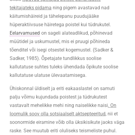
tekitajateks pidama
ning pigem avastavad nad
käitumishäireid ja tähelepanu puudujääke
hüperaktiivsuse häiretega poistel kui tüdrukutel.
Eelarvamused
on sageli alateadlikud, põhinevad
müütidel ja uskumustel, mis ei pruugi põhineda
tõenditel või isegi otsestel kogemustel. (Sadker &
Sadker, 1985). Õpetajate tundlikkus soolise
kallutatuse suhtes tuleks ühendada õpikute soolise
kallutatuse ulatuse ülevaatamisega.
Ühiskonnal üldiselt ja eriti eakaaslastel on samuti
palju võimu kujundada poistest ja tüdrukutest
vastavalt mehelikke mehi ning naiselikke naisi
. On
loomulik soov olla sotsiaalselt aktsepteeritud
, nii et
soonormide eiramine võib olla üksikisikute jaoks väga
raske. See muutub eriti oluliseks teismeliste puhul.