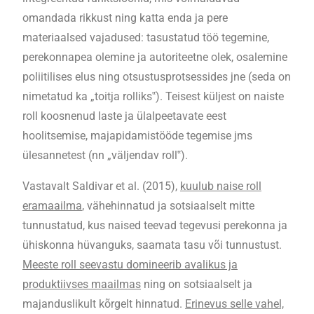
omandada rikkust ning katta enda ja pere
materiaalsed vajadused: tasustatud töö tegemine,
perekonnapea olemine ja autoriteetne olek, osalemine
poliitilises elus ning otsustusprotsessides jne (seda on
nimetatud ka „toitja rolliks‟). Teisest küljest on naiste
roll koosnenud laste ja ülalpeetavate eest
hoolitsemise, majapidamistööde tegemise jms
ülesannetest (nn „väljendav roll‟).
Vastavalt Saldivar et al. (2015),
kuulub naise roll
eramaailma
, vähehinnatud ja sotsiaalselt mitte
tunnustatud, kus naised teevad tegevusi perekonna ja
ühiskonna hüvanguks, saamata tasu või tunnustust.
Meeste roll seevastu domineerib avalikus ja
produktiivses maailmas
ning on sotsiaalselt ja
majanduslikult kõrgelt hinnatud.
Erinevus selle vahel,