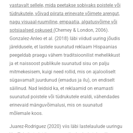
vastavalt sellele, mida peetakse sobivaks poistele või
tüdrukutele, võivad piirata erinevate võimete arengut,
nagu visuaal-ruumiline, empaatia, algatusvõime või
sotsiaalsed oskused (
Cherney & London, 2006).
Gonzalez-Anleo et al. (2018) läbi viidud uuring jõudis
järeldusele, et lastele suunatud reklaam Hispaanias
peegeldab praegu vähem traditsioonilist mehelikkust
ja et naissoost publikule suunatud sisu on palju
mitmekesisem, kuigi need rollid, mis on ajalooliselt
sügavamalt juurdunud (emadus ja ilu), on endiselt
säilinud. Nad leidsid ka, et reklaamid on enamasti
suunatud poistele või tüdrukutele eraldi, vähendades
erinevaid mänguvõimalusi, mis on suunatud
mõlemale koos.
Juarez-Rodriguez (2020) viis läbi lastelaulude uuringu