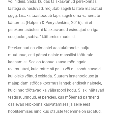
või riideid.
Seda, kuidas täiskasvanud perekonnas
lastega suhestuvad, mõjutab sageli lastele määratud
sugu
. Lisaks taastoodab laps sageli oma vanemate
käitumist (Halpern & Perry-Jenkins, 2016), nii et
perekonnasüsteemi täiskasvanud esindajad on iga
soo jaoks „sobiva‟ käitumise mudelid.
Perekonnad on viimastel aastakümnetel palju
muutunud, eriti pärast naiste massilist tööturule
kaasamist. See on toonud kaasa mõningaid
rollimuutusi, kuid mitte nii palju või nii soodustavaid
kui oleks võinud eeldada.
Suurem lastehoolduse ja
majapidamistööde koormus langeb endiselt naistele
,
kuigi nad töötavad ka väljaspool kodu. Siiski näitavad
teadusuuringud, et peredes, kus mõlemad partnerid
osalevad leibkonna kasvatamises ja selle eest
hoolitsemises ning kus otsuste tegemine on jagatud,