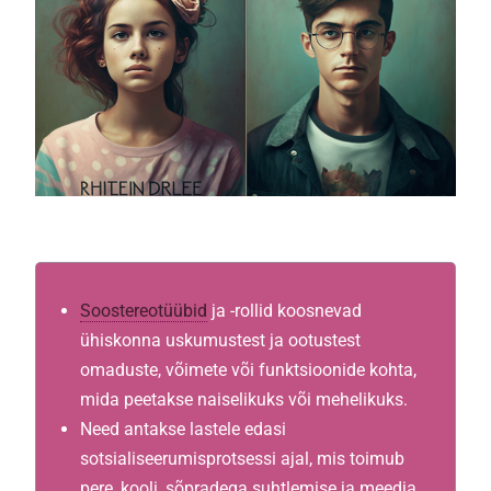
Soostereotüübid
ja -rollid koosnevad
ühiskonna uskumustest ja ootustest
omaduste, võimete või funktsioonide kohta,
mida peetakse naiselikuks või mehelikuks.
Need antakse lastele edasi
sotsialiseerumisprotsessi ajal, mis toimub
pere, kooli, sõpradega suhtlemise ja meedia