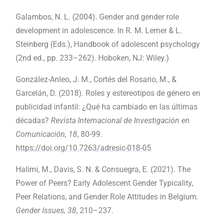
Galambos, N. L. (2004). Gender and gender role
development in adolescence. In R. M. Lerner & L.
Steinberg (Eds.), Handbook of adolescent psychology
(2nd ed., pp. 233–262). Hoboken, NJ: Wiley.)
González-Anleo, J. M., Cortés del Rosario, M., &
Garcelán, D. (2018). Roles y estereotipos de género en
publicidad infantil: ¿Qué ha cambiado en las últimas
décadas?
Revista Internacional de Investigación en
Comunicación, 18
, 80-99.
https://doi.org/10.7263/adresic-018-05
Halimi, M., Davis, S. N. & Consuegra, E. (2021). The
Power of Peers? Early Adolescent Gender Typicality,
Peer Relations, and Gender Role Attitudes in Belgium.
Gender Issues, 38
, 210–237.