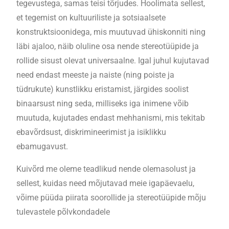
tegevustega, samas teisi tõrjudes. Hoolimata sellest,
et tegemist on kultuuriliste ja sotsiaalsete
konstruktsioonidega, mis muutuvad ühiskonniti ning
läbi ajaloo, näib oluline osa nende stereotüüpide ja
rollide sisust olevat universaalne. Igal juhul kujutavad
need endast meeste ja naiste (ning poiste ja
tüdrukute) kunstlikku eristamist, järgides soolist
binaarsust ning seda, milliseks iga inimene võib
muutuda, kujutades endast mehhanismi, mis tekitab
ebavõrdsust, diskrimineerimist ja isiklikku
ebamugavust.
Kuivõrd me oleme teadlikud nende olemasolust ja
sellest, kuidas need mõjutavad meie igapäevaelu,
võime püüda piirata soorollide ja stereotüüpide mõju
tulevastele põlvkondadele