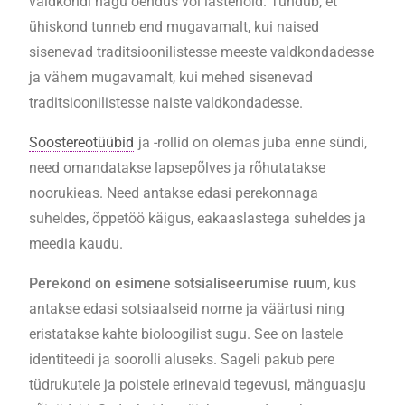
valdkondi nagu õendus või lastehoid. Tundub, et
ühiskond tunneb end mugavamalt, kui naised
sisenevad traditsioonilistesse meeste valdkondadesse
ja vähem mugavamalt, kui mehed sisenevad
traditsioonilistesse naiste valdkondadesse.
Soostereotüübid
ja -rollid on olemas juba enne sündi,
need omandatakse lapsepõlves ja rõhutatakse
noorukieas. Need antakse edasi perekonnaga
suheldes, õppetöö käigus, eakaaslastega suheldes ja
meedia kaudu.
Perekond on esimene sotsialiseerumise ruum
, kus
antakse edasi sotsiaalseid norme ja väärtusi ning
eristatakse kahte bioloogilist sugu. See on lastele
identiteedi ja soorolli aluseks. Sageli pakub pere
tüdrukutele ja poistele erinevaid tegevusi, mänguasju