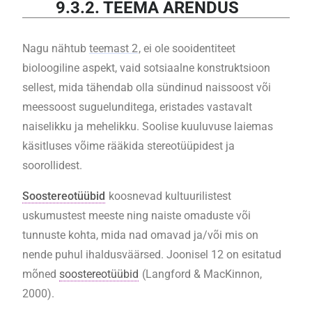
9.3.2. TEEMA ARENDUS
Nagu nähtub
teemast 2
, ei ole sooidentiteet
bioloogiline aspekt, vaid sotsiaalne konstruktsioon
sellest, mida tähendab olla sündinud naissoost või
meessoost suguelunditega, eristades vastavalt
naiselikku ja mehelikku. Soolise kuuluvuse laiemas
käsitluses võime rääkida stereotüüpidest ja
soorollidest.
Soostereotüübid
koosnevad kultuurilistest
uskumustest meeste ning naiste omaduste või
tunnuste kohta, mida nad omavad ja/või mis on
nende puhul ihaldusväärsed. Joonisel 12 on esitatud
mõned
soostereotüübid
(Langford & MacKinnon,
2000).