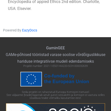
Encyclopedia of appied Ethics 2nd edition. Charlotte,
USA: Elsevier.
Powered By
EazyDocs
GaminGEE
GAMe-põhised tööriistad varase soolise võrdõiguslikkuse
hariduse integratiivse mudeli edendamiseks
Projekti number: 2021-1-ES01-KA220-SCH-000032639
Seda projekti on rahastatud Euroopa Komisjoni toetusel.
See väljaanne [teade] kajastab ainult autori seisukohti ja komisjon ei vastuta selles
sisalduva teabe võimaliku kasutamise eest.