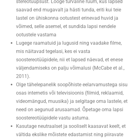
stereotüüpsust. Looge turvaline ruum, kus lapsed
saavad end mugavalt ja hästi tunda, eriti kui teie
lastel on ühiskonna ootustest erinevad huvid ja
võimed, selle asemel, et sundida lapsi nendele
ootustele vastama
Lugege raamatuid ja lugusid ning vaadake filme,
mis näitavad tegelasi, kes ei vasta
soostereotüüpidele, nii et lapsed näevad, et enese
väljendamiseks on palju võimalusi (McCabe et al.,
2011).
Olge tähelepanelik soopõhiste eelarvamustega sisu
osas internetis või televisioonis (filmid, reklaamid,
videomängud, muusika) ja selgitage oma lastele, et
need on aegunud arusaamad. Õpetage oma lapsi
soostereotüüpidele vastu astuma.
Kasutage neutraalset ja sooliselt kaasavat keelt, et
vältida ekslike mõistete edastamist ning piiravate