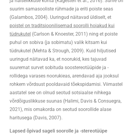
ja naiselikkuse kohta (Kågesten et al., 2016). Surve on
suurim samasooliste rühmade ja eriti poiste seas
(Galambos, 2004). Uuringud näitavad üldiselt, et
poistel on traditsioonilisemad soorolli hoiakud kui
tüdrukutel
(Carlson & Knoester, 2011) ning et poiste
puhul on sobiva (ja sobimatu) valik kitsam kui
tüdrukutel (Mehta & Strough, 2009). Kuid hiljutised
uuringud näitavad ka, et noorukid, kes tajuvad
suuremat survet sobituda soostereotüüpide ja -
rollidega varases noorukieas, arendavad aja jooksul
rohkem võrdsust pooldavaid tõekspidamisi. Viimastel
aastatel see on olnud seotud sotsiaalse nihkega
võrdõiguslikkuse suunas (Halimi, Davis & Consuegra,
2021), mis omakorda on seotud soorollide alase
haritusega (Davis, 2007).
Lapsed õpivad sageli soorolle ja -stereotüüpe