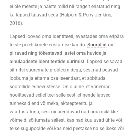
ei ole meeste ja naiste rollid nii rangelt eristatud ning
ka lapsed tajuvad seda (Halpern & Perry-Jenkins,
2016).
Lapsed loovad oma identiteeti, avastades oma eripära
teiste pereliikmete eristamise kaudu.
Soorollid
on
piiravad ning tõkestavad lastel oma huvide ja
ainulaadsete identiteetide uurimist
. Lapsed seisavad
silmitsi suuremate probleemidega, sest nad peavad
loobuma ja eitama osa iseendast, et sobituda
soorollide erinevustesse. On oluline, et vanemad
hoolitsevad sellel teel selle eest, et nende lapsed
tunneksid end võimeka, aktsepteeritu ja
väärtustatuna, sest nii arendavad nad oma isiklikke
võimeid, sõltumata sellest, kas nad kuuluvad ühte või
teise sugupoolde või kas neid peetakse naiselikeks või