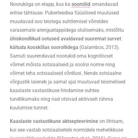
Noorukiiga on etapp, kus ka
soorollid
omandavad
erilise tähtsuse. Puberteediea füüsilised muutused
muudavad soo teistega suhtlemisel võrreldes
varasemate arenguetappidega olulisemaks, mistõttu
ühiskondlikud ootused avaldavad suuremat survet
käituda kooskõlas soorollidega
(Galambos, 2013).
Samuti suurendavad noorukid oma kognitiivset
võimet mõista sotsiaalseid ja soolisi norme ning
võimet teha sotsiaalseid võrdlusi. Nende sotsiaalne
võrgustik laieneb ja samal ajal muutuvad teismelised
kaaslaste vastastikuse hindamise suhtes
tundlikumaks ning nad otsivad aktiivselt rühma
kuulumise tunnet.
Kaaslaste vastastikune aktsepteerimine
on lihtsam,
kui see vastab sotsiaalsetele normidele mehelikkuse