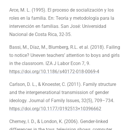
Arce, M. L. (1995). El proceso de socialización y los
roles en la familia. En: Teoría y metodología para la
intervención en familias. San José: Universidad
Nacional de Costa Rica, 32-35.
Bassi, M., Díaz, M., Blumberg, R.L. et al. (2018). Failing
to notice? Uneven teachers’ attention to boys and girls
in the classroom. IZA J Labor Econ 7, 9.
https://doi.org/10.1186/s40172-018-0069-4
Carlson, D. L., & Knoester, C. (2011). Family structure
and the intergenerational transmission of gender
ideology. Journal of Family Issues, 32(5), 709–734.
https://doi.org/10.1177/0192513×10396662
Cherney, I. D., & London, K. (2006). Gender-linked
differences in the toys, television shows, computer