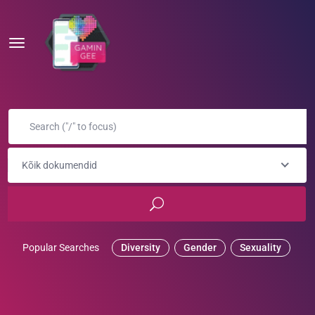
Kõik dokumendid
Popular Searches
Diversity
Gender
Sexuality