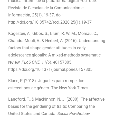
música infantil de la plataforma digital YouTube.
Revista de Ciencias de la Comunicación e
Información, 25(1), 19-37. doi:
http://doi.org/10.35742/rcci.2020.25(1).19-37
Kågesten, A., Gibbs, S., Blum, R. W. M., Moreau, C.,
Chandra-Mouli, V., & Herbert, A. (2016). Understanding
factors that shape gender attitudes in early
adolescence globally: A mixed-methods systematic
review.
PLoS ONE, 11(6
), e0157805.
https://doi.org/10.1371/journal.pone.0157805
Klass, P. (2018). Juguetes para romper los
estereotipos de género. The New York Times.
Langford, T., & Mackinnon, N. J. (2000). The affective
bases for the gendering of traits: Comparing the
United States and Canada.
Social Psychology