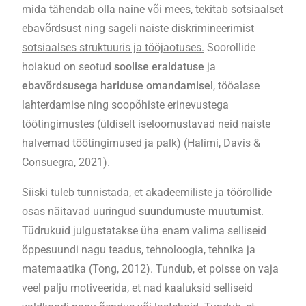
mida tähendab olla naine või mees, tekitab sotsiaalset
ebavõrdsust ning sageli naiste diskrimineerimist
sotsiaalses struktuuris ja tööjaotuses.
Soorollide
hoiakud on seotud
soolise eraldatuse
ja
ebavõrdsusega hariduse omandamisel
, tööalase
lahterdamise ning soopõhiste erinevustega
töötingimustes (üldiselt iseloomustavad neid naiste
halvemad töötingimused ja palk) (Halimi, Davis &
Consuegra, 2021).
Siiski tuleb tunnistada, et akadeemiliste ja töörollide
osas näitavad uuringud
suundumuste muutumist
.
Tüdrukuid julgustatakse üha enam valima selliseid
õppesuundi nagu teadus, tehnoloogia, tehnika ja
matemaatika (Tong, 2012). Tundub, et poisse on vaja
veel palju motiveerida, et nad kaaluksid selliseid