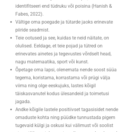
identifitseeri end tüdruku või poisina (Hanish &
Fabes, 2022).
Vältige oma poegade ja tütarde jaoks erinevate
piiride seadmist.
Teie ootused ja see, kuidas te neid näitate, on
olulised. Eeldage, et teie pojad ja tütred on
erinevates ainetes ja tegevustes võrdselt head,
nagu matemaatika, sport või kunst.
Õpetage oma lapsi, olenemata nende soost süüa
tegema, koristama, korrastama või prügi välja
viima ning olge eeskujuks, lastes kõigil
täiskasvanutel kodus ülesandeid ja toimetusi
jagada.
Andke kõigile lastele positiivset tagasisidet nende
omaduste kohta ning püüdke tunnustada pigem
tugevaid külgi ja oskusi kui välimust või soolist