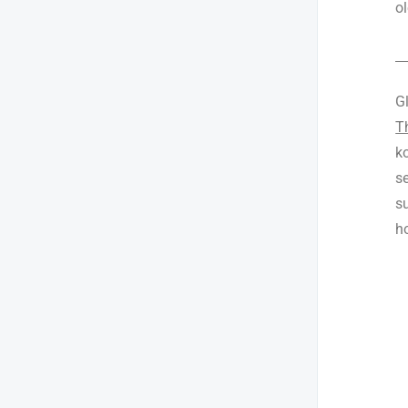
o
G
T
k
s
s
h