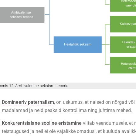
oonis 12. Ambivalentse seksismi teooria
Domineeriv paternalism
, on uskumus, et naised on nõrgad või
madalamad ja neid peaksid kontrollima ning juhtima mehed.
Konkurentsialane sooline eristamine
viitab veendumusele, et 
teistsugused ja neil ei ole vajalikke omadusi, et kuuluda avalik