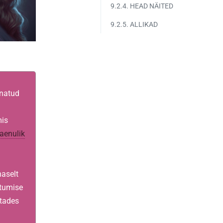
9.2.4. HEAD NÄITED
9.2.5. ALLIKAD
unatud
mis
aenulik
haselt
itumise
stades