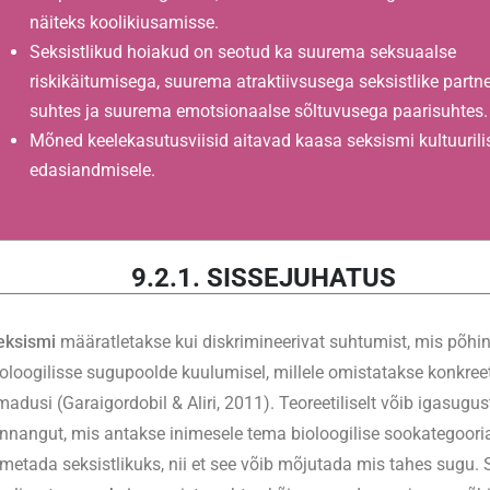
näiteks koolikiusamisse.
Seksistlikud hoiakud on seotud ka suurema seksuaalse
riskikäitumisega, suurema atraktiivsusega seksistlike partne
suhtes ja suurema emotsionaalse sõltuvusega paarisuhtes.
Mõned keelekasutusviisid aitavad kaasa seksismi kultuurili
edasiandmisele.
9.2.1. SISSEJUHATUS
eksismi
määratletakse kui diskrimineerivat suhtumist, mis põhi
ioloogilisse sugupoolde kuulumisel, millele omistatakse konkree
adusi (Garaigordobil & Aliri, 2011). Teoreetiliselt võib igasugus
innangut, mis antakse inimesele tema bioloogilise sookategooria
imetada seksistlikuks, nii et see võib mõjutada mis tahes sugu. S