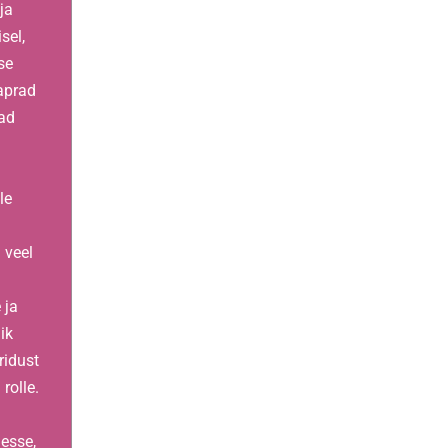
ja
sel,
se
haprad
vad
le
 veel
 ja
ik
ridust
rolle.
esse,