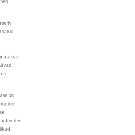
ineb
reeriv
 teatud
nnatakse,
jäävad
tes
 see on
 püütud
ise
omatavates
likud