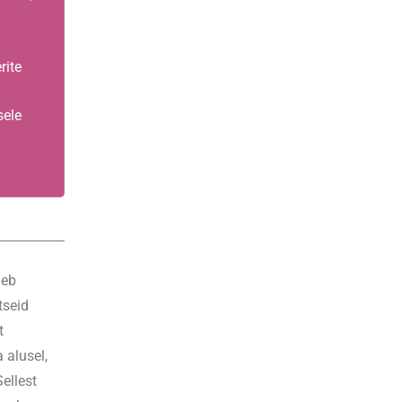
rite
sele
neb
tseid
t
 alusel,
ellest