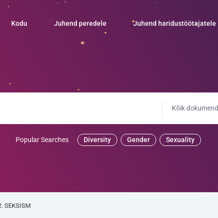
Kodu
Juhend peredele
Juhend haridustöötajatele
Kõik dokumend
Popular Searches
Diversity
Gender
Sexuality
2. SEKSISM