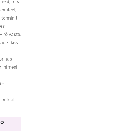
ineid, mis
entiteet,
 terminit
kes
– rõivaste,
 isik, kes
konnas
k inimesi
l
 -
initest
oo