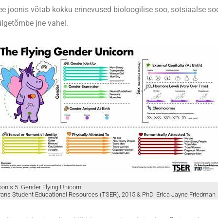
ee joonis võtab kokku erinevused bioloogilise soo, sotsiaalse so
ülgetõmbe jne vahel.
oonis 5. Gender Flying Unicorn
rans Student Educational Resources (TSER), 2015 & PhD. Erica Jayne Friedman