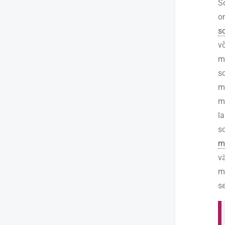
S
o
s
v
m
so
m
m
l
s
m
v
m
s