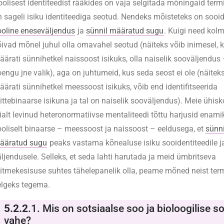
oolisest identiteedist rääkides on vaja selgitada mõningaid term
n sageli isiku identiteediga seotud. Nendeks mõisteteks on sooid
ooline eneseväljendus
ja
sünnil määratud sugu
. Kuigi need kolm
õivad mõnel juhul olla omavahel seotud (näiteks võib inimesel, 
äärati sünnihetkel naissoost isikuks, olla naiselik sooväljendus 
engu jne valik), aga on juhtumeid, kus seda seost ei ole (näiteks
äärati sünnihetkel meessoost isikuks, võib end identifitseerida
ittebinaarse isikuna ja tal on naiselik sooväljendus). Meie ühis
aialt levinud heteronormatiivse mentaliteedi tõttu harjusid enami
ooliselt binaarse – meessoost ja naissoost – eeldusega, et
sünni
ääratud sugu
peaks vastama kõnealuse isiku sooidentiteedile ja
äljendusele. Selleks, et seda lahti harutada ja meid ümbritseva
itmekesisuse suhtes tähelepanelik olla, peame mõned neist term
elgeks tegema.
5.2.2
.1. Mis on sotsiaalse soo ja bioloogilise s
vahe?