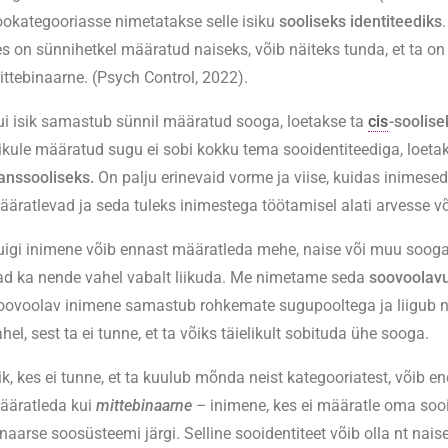
ookategooriasse nimetatakse selle isiku
sooliseks identiteediks
es on sünnihetkel määratud naiseks, võib näiteks tunda, et ta o
ittebinaarne. (Psych Control, 2022).
ui isik samastub sünnil määratud sooga, loetakse ta
cis
-soolise
sikule määratud sugu ei sobi kokku tema sooidentiteediga, loeta
ranssooliseks.
On palju erinevaid vorme ja viise, kuidas inimese
ääratlevad ja seda tuleks inimestega töötamisel alati arvesse võ
uigi inimene võib ennast määratleda mehe, naise või muu sooga
ad ka nende vahel vabalt liikuda. Me nimetame seda
soovoolav
oovoolav inimene samastub rohkemate sugupooltega ja liigub 
hel, sest ta ei tunne, et ta võiks täielikult sobituda ühe sooga.
ik, kes ei tunne, et ta kuulub mõnda neist kategooriatest, võib e
ääratleda kui
mittebinaarne
–
inimene, kes ei määratle oma sooi
inaarse soosüsteemi järgi. Selline sooidentiteet võib olla nt nai