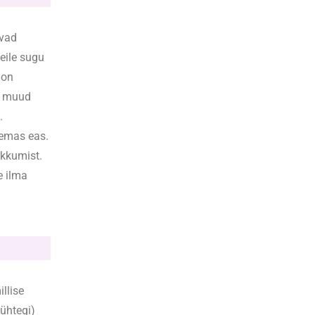
avad
eile sugu
 on
i muud
.
nemas eas.
sekkumist.
e ilma
illise
 ühtegi)