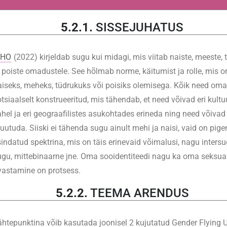
5.2.1.
SISSEJUHATUS
HO
(2022) kirjeldab sugu kui midagi, mis viitab naiste, meeste, 
a poiste omadustele. See hõlmab norme, käitumist ja rolle, mis 
aiseks, meheks, tüdrukuks või poisiks olemisega. Kõik need om
tsiaalselt konstrueeritud, mis tähendab, et need võivad eri kultu
ahel ja eri geograafilistes asukohtades erineda ning need võivad
uutuda. Siiski ei tähenda sugu ainult mehi ja naisi, vaid on pig
sindatud spektrina, mis on täis erinevaid võimalusi, nagu intersu
ugu, mittebinaarne jne. Oma sooidentiteedi nagu ka oma seksu
vastamine on protsess.
5.2.2.
TEEMA ARENDUS
ähtepunktina võib kasutada joonisel 2 kujutatud Gender Flying U