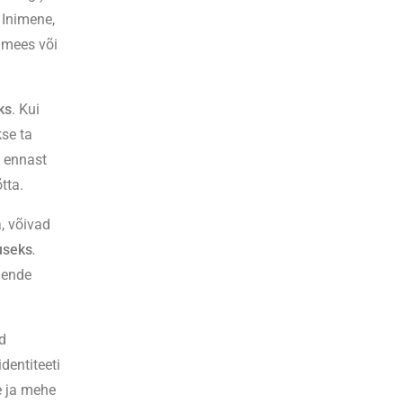
. Inimene,
n mees või
ks
. Kui
kse ta
d ennast
tta.
, võivad
useks
.
nende
nd
dentiteeti
se ja mehe