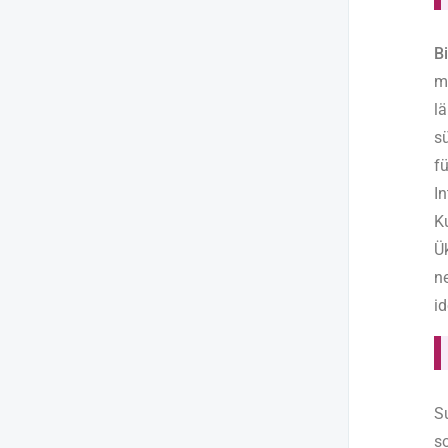
B
m
l
s
f
I
Ku
Ü
n
i
Su
s