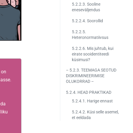
5.2.2.3. Sooline
eneseväljendus
5.2.2.4. Soorollid
5.2.2.5.
Heteronormatiivsus
5.2.2.6. Mis juhtub, kui
eirate sooidentiteedi
küsimusi?
– 5.2.3. TEEMAGA SEOTUD
 on
DISKRIMINEERIMISE
iasse.
OLUKORRAD –
5.2.4. HEAD PRAKTIKAD
5.2.4.1. Harige ennast
ada
liku
5.2.4.2. Küsi selle asemel,
et eeldada
5.2.4.3. Näita eeskuju