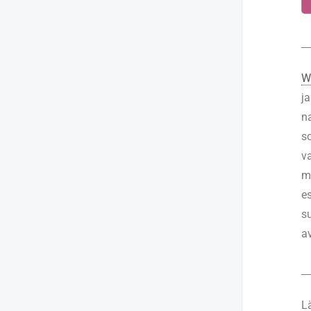
5.7. VEEBITURVALISUS:
SEKSTIMINE, RISKID
6. ARMASTUS, ROMANTIKA JA
SUHETE MITMEKESISUS
W
7. EUROOPA SEADUSED
j
n
8. SEKSUAALNE KÜPSEMINE
so
9. KESKKONNAMÕJUD
v
m
10. PORNO TARBIMINE
e
s
11. MIKROAGRESSIOONID
a
L