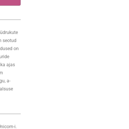
5.2.5. ALLIKAD
tüdrukute
on seotud
adused on
uride
 ka ajas
em
gu, a-
aalsuse
nicorn-i.