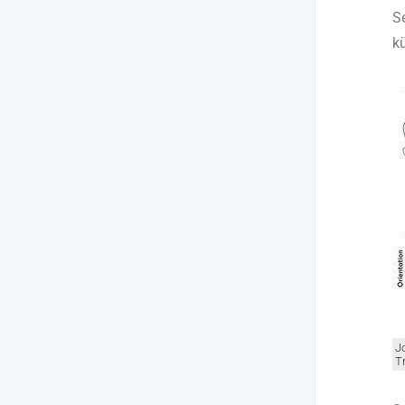
S
k
J
T