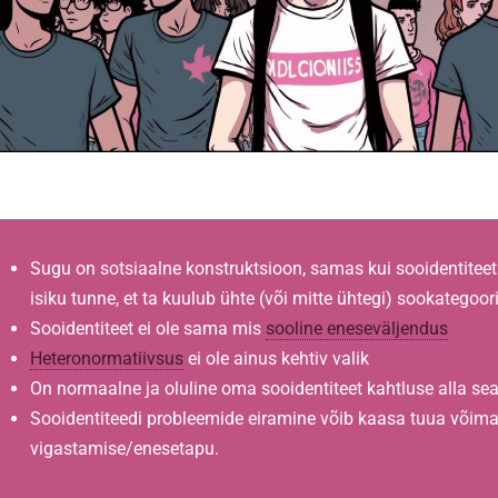
Sugu on sotsiaalne konstruktsioon, samas kui sooidentiteet
isiku tunne, et ta kuulub ühte (või mitte ühtegi) sookategoor
Sooidentiteet ei ole sama mis
sooline eneseväljendus
Heteronormatiivsus
ei ole ainus kehtiv valik
On normaalne ja oluline oma sooidentiteet kahtluse alla se
Sooidentiteedi probleemide eiramine võib kaasa tuua võima
vigastamise/enesetapu.