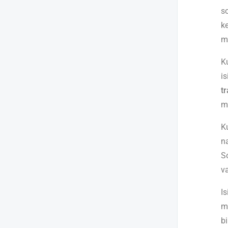
s
k
m
K
i
t
m
K
n
S
va
Is
m
b