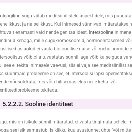
ioloogiline sugu
viitab meditsiinilistele aspektidele, mis puudut
ehelikkust ja naiselikkust. Kui inimesed sünnivad, määratakse n
ähtuvalt enamasti vaid nende genitaalidest.
Intersooline
inimene
ündinud kehaga, mille sugukromosoomid, hormoonitasemed võ
üüsilised asjaolud ei vasta bioloogilise naise või mehe normidele
ntersoolisus võib olla tuvastatav sünnil, aga võib ka selguda va
i see ei tekita inimesele vaevusi, siis ei vaja see meditsiinilist 
ks suurimaid probleeme on see, et intersoolisi lapsi opereeritaks
ende nõusolekuta, mis võib hilisemas elus neile keha- või
dentiteediprobleeme tekitada.
5.2.2
.2. Sooline identiteet
gu, mis on isikule sünnil määratud, ei vasta tingimata sellele, m
ooga see isik samastub. Isiklikku kuuluvustunnet ühte (või mitte