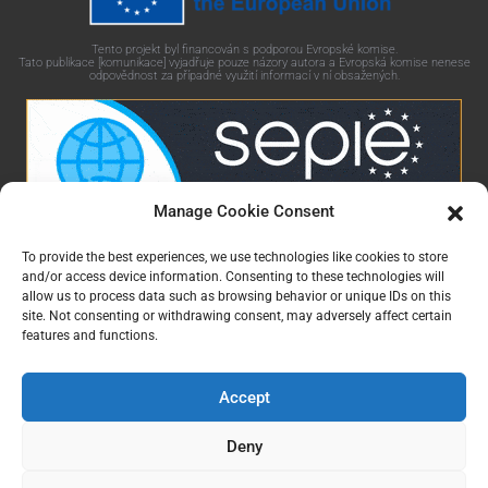
Tento projekt byl financován s podporou Evropské komise.
Tato publikace [komunikace] vyjadřuje pouze názory autora a Evropská komise nenese
odpovědnost za případné využití informací v ní obsažených.
Manage Cookie Consent
To provide the best experiences, we use technologies like cookies to store
GaminGEE Learning platform od
GaminGEE project
je
and/or access device information. Consenting to these technologies will
allow us to process data such as browsing behavior or unique IDs on this
licencován pod
CC BY-NC-SA 4.0
site. Not consenting or withdrawing consent, may adversely affect certain
features and functions.
Accept
Čeština
English
(
Angličtina
)
Deny
Eesti
(
Estonština
)
Română
(
Rumunština
)