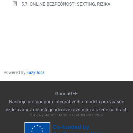
5.7. ONLINE BEZPEČNOST: SEXTING, RIZIKA
Powered By
EazyDocs
GaminGEE
Nástroje pro podporu integrativního modelu pro včasné
vzdělávání v oblasti genderové rovnosti založené na hrách
Číslo projektu: 2021-1-ES01-KA220-SCH-000032639