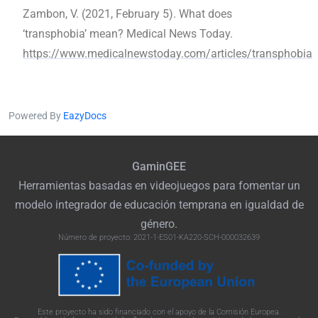
Zambon, V. (2021, February 5). What does
‘transphobia’ mean? Medical News Today.
https://www.medicalnewstoday.com/articles/transphobia
Powered By
EazyDocs
GaminGEE
Herramientas basadas en videojuegos para fomentar un
modelo integrador de educación temprana en igualdad de
género.
Número de proyecto: 2021-1-ES01-KA220-SCH-000032639
Este proyecto ha sido financiado con el apoyo de la Comisión Europea.