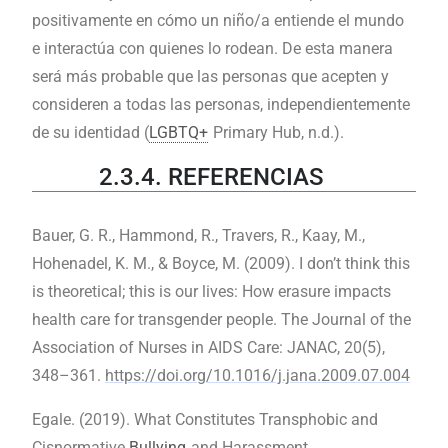
positivamente en cómo un niño/a entiende el mundo
e interactúa con quienes lo rodean. De esta manera
será más probable que las personas que acepten y
consideren a todas las personas, independientemente
de su identidad (
LGBTQ+
Primary Hub, n.d.).
2.3.4. REFERENCIAS
Bauer, G. R., Hammond, R., Travers, R., Kaay, M.,
Hohenadel, K. M., & Boyce, M. (2009). I don’t think this
is theoretical; this is our lives: How erasure impacts
health care for transgender people. The Journal of the
Association of Nurses in AIDS Care: JANAC, 20(5),
348–361.
https://doi.org/10.1016/j.jana.2009.07.004
Egale. (2019). What Constitutes Transphobic and
Cisnormative
Bullying
and Harassment.