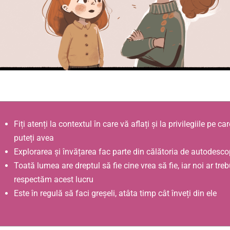
Fiți atenți la contextul în care vă aflați și la privilegiile pe car
puteți avea
Explorarea și învățarea fac parte din călătoria de autodesco
Toată lumea are dreptul să fie cine vrea să fie, iar noi ar treb
respectăm acest lucru
Este în regulă să faci greșeli, atâta timp cât înveți din ele