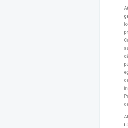
A
g
l
pr
Cu
as
că
pu
e
d
in
P
d
A
bă