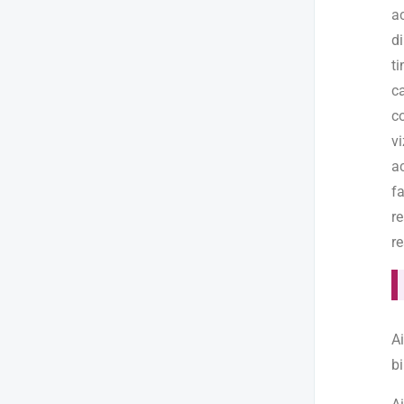
a
di
t
c
c
v
ac
f
r
r
Ai
bi