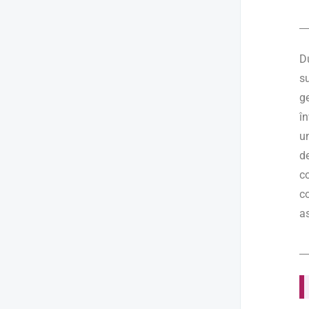
5.7. SECURITATE ONLINE:
SEXTING, RISCURI
6. IUBIRE, ROMANTISM ȘI
D
DIVERSITATEA RELAȚIILOR
su
7. LEGI EUROPENE
ge
î
8. MATURIZAREA SEXUALĂ
un
9. INFLUENȚELE MEDIULUI
de
c
10. CONSUMUL DE PORNOGRAFIE
c
as
11. MICROAGRESIUNI