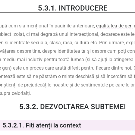
5.3.1.
INTRODUCERE
upă cum s-a menționat în paginile anterioare,
egalitatea de gen
biect izolat, ci mai degrabă unul intersecțional, deoarece este l
n și identitate sexuală, clasă, rasă, cultură etc. Prin urmare, exp
nvățarea despre tine, despre identitatea
ta
și despre cum poți cont
 mediu mai incluziv pentru toată lumea (și să ajuți la atingerea e
 gen) este un proces care arată diferit pentru fiecare dintre noi.
ontează este să ne păstrăm o minte deschisă și să încercăm să 
onștienți de prejudecățile noastre și de sentimentele pe care le 
upra celorlalți.
5.3.2.
DEZVOLTAREA SUBTEMEI
5.3.2
.1.
Fiți atenți la context