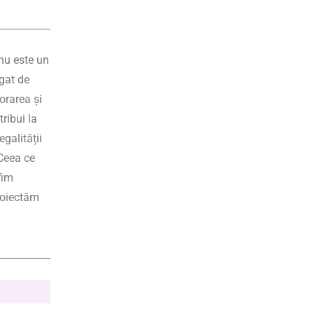
nu este un
egat de
lorarea și
ribui la
galității
 Ceea ce
fim
proiectăm