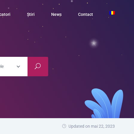
catori
Știri
News
Contact
le
Updated on mai 22, 2023