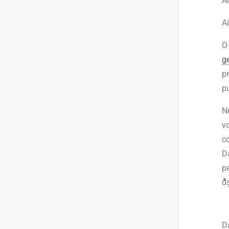
A
A
O 
g
pr
p
Nu
v
c
D
p
u
Da