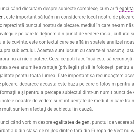
tunci când discutăm despre subiecte complexe, cum ar fi
egalit
en
, este important să luăm în considerare locul nostru de plecare
oc reprezintă punctul nostru de plecare, mediul în care ne-am năs
ivilegiile pe care le deținem din punct de vedere rasial, cultural și
 alte cuvinte, este contextul care se află în spatele analizei noa
upra subiectului. Acestea sunt lucruri cu care te-ai născut și as
rora nu ai nicio putere. Ceea ce poți face însă este să recunoști 
tea avea anumite avantaje (privilegii) și să le folosești pentru a
galitate pentru toată lumea. Este important să recunoaștem ace
e plecare, deoarece aceasta este baza pe care o folosim pentru a 
formațiile și pentru a percepe subiectul dintr-un numit punct de 
unctele noastre de vedere sunt influențate de mediul în care trăi
e mult suntem afectați de subiectul în cauză.
tunci când vorbim despre
egalitatea de gen
, punctul de vedere a
rbat alb din clasa de mijloc dintr-o țară din Europa de Vest nu va