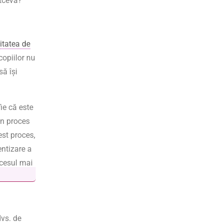
ltceva?
itatea de
copiilor nu
să își
fie că este
un proces
est proces,
entizare a
ocesul mai
dvs. de