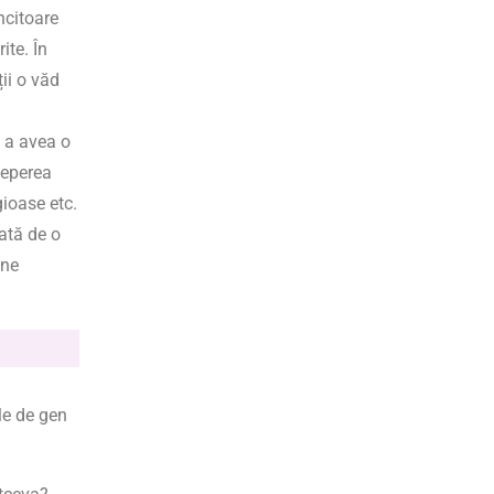
ncitoare
ite. În
ții o văd
u a avea o
ceperea
gioase etc.
ată de o
une
ile de gen