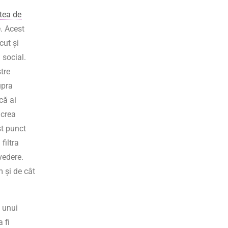
atea de
. Acest
cut și
 social.
stre
upra
că ai
 crea
st punct
filtra
vedere.
m și de cât
l unui
 fi