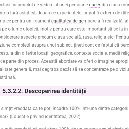
celași cu punctul de vedere al unei persoane
queer
din clasa mu
ntr-o țară asiatică, deoarece experiențele lor pot fi extrem de difer
imp ce pentru unii oameni
egalitatea de gen
pare a fi realizată, al
a pe o lume utopică, motiv pentru care este important să se ia în
onsiderare aspecte precum clasa socială, rasa, religia etc. Pentr
iziune completă asupra unui subiect, țineți cont de faptul că per
estuia din diferite locații geografice, contexte sociale, medii reli
ace parte din proces. Această abordare va oferi o imagine apropi
ealitate generală, mai degrabă decât să se concentreze pe o vizi
estrânsă.
5.3.2
.2.
Descoperirea identității
 simțit vreodată că te poți încadra 100% într-una dintre categori
nar? (Educație privind identitatea, 2022)