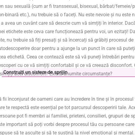
en sau sexuală (cum ar fi transsexual, bisexual, bărbat/femeie/
n-binară etc.), nu trebuie să o faceți. Nu este nevoie și nu este 
n a avea un cuvânt care să descrie cum vă simțiți în interior. Da
ei etichete este ceva care funcționează pentru voi, un ezitați! D
te, nu trebuie să fiți presați și să încercați să grăbiți procesul de
utodescoperire doar pentru a ajunge la un punct în care să puteț
cea etichetă. Ceea ce contează este să vă puneți întrebări pentru
scoperi cu ce vă simțiți confortabil și ce vă creează disconfort.
Construiți un sistem de sprijin
esimțiți acel disconfort? Există anumite circumstanțe?
 fii înconjurat de oameni care au încredere în tine și în procesul 
re te respectă este esențial pe tot parcursul descoperirii tale. Ac
rsoane pot fi membri ai familiei, prieteni, consilieri, grupuri de sp
ste important să poți vorbi despre procesul tău cu persoane care
spuse să te asculte și să te susțină la nivel emoțional și mental