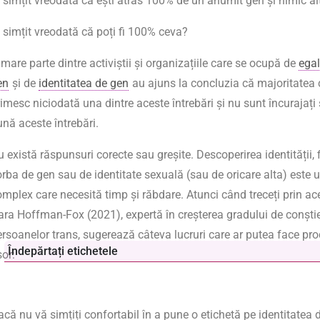
i simțit vreodată că ești atras 100% de un anumit gen și nimic a
i simțit vreodată că poți fi 100% ceva?
mare parte dintre activiștii și organizațiile care se ocupă de
egal
en
și de
identitatea de gen
au ajuns la concluzia că majoritatea 
imesc niciodată una dintre aceste întrebări și nu sunt încurajați 
ună aceste întrebări.
 există răspunsuri corecte sau greșite. Descoperirea identității, 
orba de gen sau de identitate sexuală (sau de oricare alta) este 
omplex care necesită timp și răbdare. Atunci când treceți prin ac
ara Hoffman-Fox (2021), expertă în creșterea gradului de conști
ersoanelor trans, sugerează câteva lucruri care ar putea face pr
Îndepărtați etichetele
șor:
că nu vă simțiți confortabil în a pune o etichetă pe identitatea 