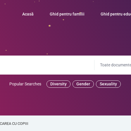
Acasă
Ghid pentru familii
Ghid pentru edu
Toate documente
Popular Searches
Diversity
Gender
Sexuality
CAREA CU COPIII