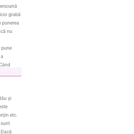
persoană
nicio grabă
că punerea
acă nu
i pune
 a
 Când
tău și
este
rijin etc.
 sunt
. Dacă