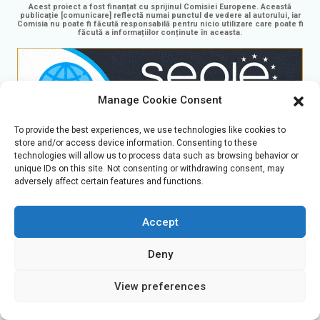
Acest proiect a fost finanțat cu sprijinul Comisiei Europene. Această
publicație [comunicare] reflectă numai punctul de vedere al autorului, iar
Comisia nu poate fi făcută responsabilă pentru nicio utilizare care poate fi
făcută a informațiilor conținute în aceasta.
Manage Cookie Consent
To provide the best experiences, we use technologies like cookies to
store and/or access device information. Consenting to these
technologies will allow us to process data such as browsing behavior or
GaminGEE Learning platform a
GaminGEE project
este
unique IDs on this site. Not consenting or withdrawing consent, may
licențiată sub
CC BY-NC-SA 4.0
adversely affect certain features and functions.
Accept
Čeština
(
Cehă
)
English
(
Engleză
)
Deny
Eesti
(
Estoniană
)
Română
Español
(
Spaniolă
)
View preferences