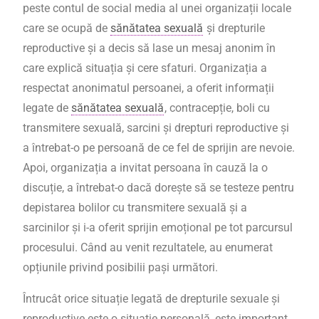
peste contul de social media al unei organizații locale
care se ocupă de
sănătatea sexuală
și drepturile
reproductive și a decis să lase un mesaj anonim în
care explică situația și cere sfaturi. Organizația a
respectat anonimatul persoanei, a oferit informații
legate de
sănătatea sexuală
, contracepție, boli cu
transmitere sexuală, sarcini și drepturi reproductive și
a întrebat-o pe persoană de ce fel de sprijin are nevoie.
Apoi, organizația a invitat persoana în cauză la o
discuție, a întrebat-o dacă dorește să se testeze pentru
depistarea bolilor cu transmitere sexuală și a
sarcinilor și i-a oferit sprijin emoțional pe tot parcursul
procesului. Când au venit rezultatele, au enumerat
opțiunile privind posibilii pași următori.
Întrucât orice situație legată de drepturile sexuale și
reproductive este o situație personală, este important