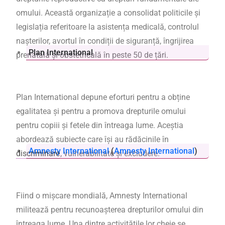
omului. Această organizație a consolidat politicile și
legislația referitoare la asistența medicală, controlul
nașterilor, avortul în condiții de siguranță, îngrijirea
Plan International
prenatală și obstetricală în peste 50 de țări.
Plan International depune eforturi pentru a obține
egalitatea și pentru a promova drepturile omului
pentru copiii și fetele din întreaga lume. Aceștia
abordează subiecte care își au rădăcinile în
Amnesty International
(
Amnesty International
)
discriminare
, vulnerabilitate și excludere.
Fiind o mișcare mondială, Amnesty International
militează pentru recunoașterea drepturilor omului din
întreaga lume. Una dintre activitățile lor cheie se