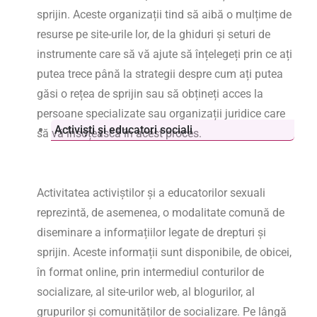
sprijin. Aceste organizații tind să aibă o mulțime de
resurse pe site-urile lor, de la ghiduri și seturi de
instrumente care să vă ajute să înțelegeți prin ce ați
putea trece până la strategii despre cum ați putea
găsi o rețea de sprijin sau să obțineți acces la
persoane specializate sau organizații juridice care
Activiști și educatori sociali
să vă însoțească în acest proces.
Activitatea activiștilor și a educatorilor sexuali
reprezintă, de asemenea, o modalitate comună de
diseminare a informațiilor legate de drepturi și
sprijin. Aceste informații sunt disponibile, de obicei,
în format online, prin intermediul conturilor de
socializare, al site-urilor web, al blogurilor, al
grupurilor și comunităților de socializare. Pe lângă