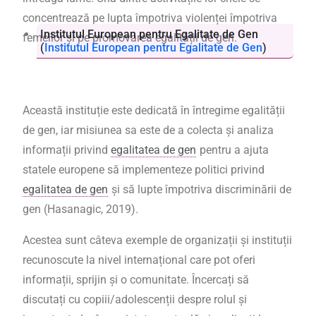
concentrează pe lupta împotriva violenței împotriva
Institutul European pentru Egalitate de
Gen
femeilor și pe promovarea egalității de gen.
(
Institutul European pentru Egalitate de Gen
)
Această instituție este dedicată în întregime egalității
de gen, iar misiunea sa este de a colecta și analiza
informații privind
egalitatea de gen
pentru a ajuta
statele europene să implementeze politici privind
egalitatea de gen
și să lupte împotriva discriminării de
gen (Hasanagic, 2019).
Acestea sunt câteva exemple de organizații și instituții
recunoscute la nivel internațional care pot oferi
informații, sprijin și o comunitate. Încercați să
discutați cu copiii/adolescenții despre rolul și