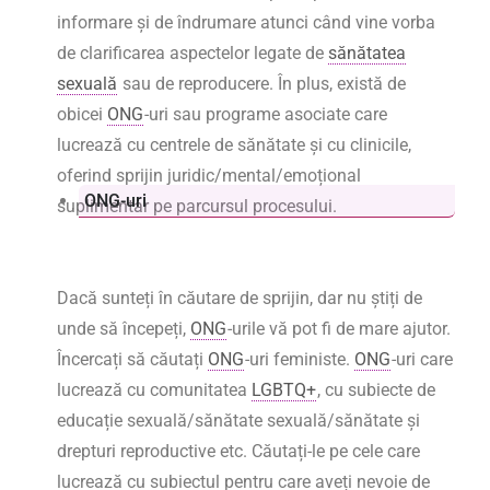
informare și de îndrumare atunci când vine vorba
de clarificarea aspectelor legate de
sănătatea
sexuală
sau de reproducere. În plus, există de
obicei
ONG
-uri sau programe asociate care
lucrează cu centrele de sănătate și cu clinicile,
oferind sprijin juridic/mental/emoțional
ONG-uri
suplimentar pe parcursul procesului.
Dacă sunteți în căutare de sprijin, dar nu știți de
unde să începeți,
ONG
-urile vă pot fi de mare ajutor.
Încercați să căutați
ONG
-uri feministe.
ONG
-uri care
lucrează cu comunitatea
LGBTQ+
, cu subiecte de
educație sexuală/sănătate sexuală/sănătate și
drepturi reproductive etc. Căutați-le pe cele care
lucrează cu subiectul pentru care aveți nevoie de