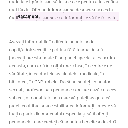
materiale tipărite sau să le ia cu ele pentru a le verifica
mai târziu. Oferind tuturor șansa de a avea acces la
Plasament
materiale crește șansele ca informațiile să fie folosite.
Așezați informațiile în diferite puncte unde
copiii/adolescenții le pot lua fără teama de a fi
judecați. Acesta poate fi un punct special ales pentru
aceasta, cum ar fi în colțul unei clase, în centrele de
sănătate, în cabinetele asistentelor medicale, în
biblioteci, în
ONG
-uri etc. Dacă nu sunteți educatori
sexuali, profesori sau persoane care lucrează cu acest
subiect, o modalitate prin care vă puteți asigura că
puteți contribui la accesibilitatea informațiilor este să
luați o parte din materialul respectiv și să îl oferiți
persoanelor care credeți că ar putea beneficia de el. O