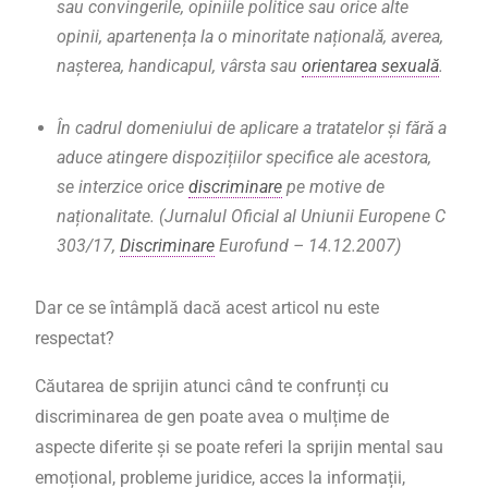
sau convingerile, opiniile politice sau orice alte
opinii, apartenența la o minoritate națională, averea,
nașterea, handicapul, vârsta sau
orientarea sexuală
.
În cadrul domeniului de aplicare a tratatelor și fără a
aduce atingere dispozițiilor specifice ale acestora,
se interzice orice
discriminare
pe motive de
naționalitate. (Jurnalul Oficial al Uniunii Europene C
303/17,
Discriminare
Eurofund – 14.12.2007)
Dar ce se întâmplă dacă acest articol nu este
respectat?
Căutarea de sprijin atunci când te confrunți cu
discriminarea de gen poate avea o mulțime de
aspecte diferite și se poate referi la sprijin mental sau
emoțional, probleme juridice, acces la informații,