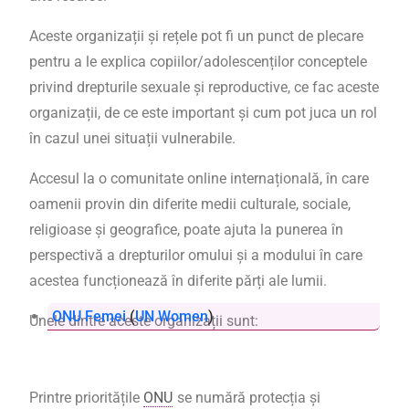
Aceste organizații și rețele pot fi un punct de plecare
pentru a le explica copiilor/adolescenților conceptele
privind drepturile sexuale și reproductive, ce fac aceste
organizații, de ce este important și cum pot juca un rol
în cazul unei situații vulnerabile.
Accesul la o comunitate online internațională, în care
oamenii provin din diferite medii culturale, sociale,
religioase și geografice, poate ajuta la punerea în
perspectivă a drepturilor omului și a modului în care
acestea funcționează în diferite părți ale lumii.
ONU Femei
(
UN Women
)
Unele dintre aceste organizații sunt:
Printre prioritățile
ONU
se numără protecția și