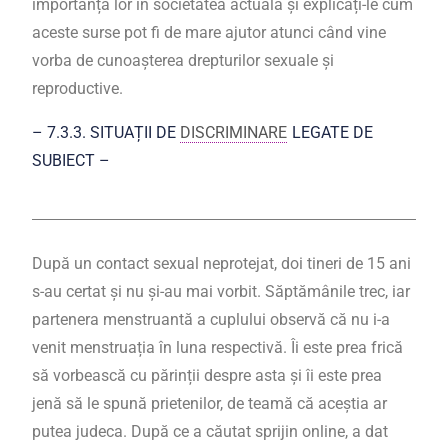
importanța lor în societatea actuală și explicați-le cum
aceste surse pot fi de mare ajutor atunci când vine
vorba de cunoașterea drepturilor sexuale și
reproductive.
– 7.3.3. SITUAȚII DE
DISCRIMINARE
LEGATE DE
SUBIECT –
După un contact sexual neprotejat, doi tineri de 15 ani
s-au certat și nu și-au mai vorbit. Săptămânile trec, iar
partenera menstruantă a cuplului observă că nu i-a
venit menstruația în luna respectivă. Îi este prea frică
să vorbească cu părinții despre asta și îi este prea
jenă să le spună prietenilor, de teamă că aceștia ar
putea judeca. După ce a căutat sprijin online, a dat