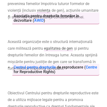
prevenirea femeilor împotriva tuturor formelor de
violență (inclusiv
violența
de gen), acțiunile umanitare
Asociația pentru drepturile femeilor în
și sistemele de guvernanță conduse de femei.
dezvoltare (
AWID
)
Această organizație este o structură internațională
care militează pentru
egalitatea de gen
și pentru
drepturile femeilor din întreaga lume. Aceasta sprijină
mișcările pentru justiție de gen care se transformă în
Centrul pentru drepturile
de reproducere (
Centre
forțe motrice împotriva opresiunii.
for Reproductive Rights
)
Obiectivul Centrului pentru drepturile reproductive este
de a utiliza mijloace legale pentru a promova
drepturile reproductive ca drepturi fundamentale ale