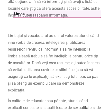
altă opțiune ar fi să vă informați și să aveți o listă cu
locurile care știți că oferă această accesibilitate, astfel
Limba
încât să puteți răspândi informația.
Limbajul și vocabularul au un rol valoros atunci când
vine vorba de crearea, înțelegerea și utilizarea
resurselor. Pentru ca informația să fie inteligibilă,
limba aleasă trebuie să fie inteligibilă pentru orice tip
de ascultător.
Dacă veți crea resurse, ați putea încerca
să evitați utilizarea cuvintelor științifice (sau să vă
asigurați că le explicați), să explicați totul pas cu pas
și să oferiți un exemplu care să demonstreze
explicația.
În calitate de educator sau părinte, atunci când
explicați concepte și situații legate de
sexualitate
și de