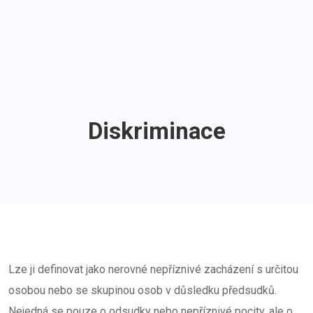
Diskriminace
Lze ji definovat jako nerovné nepříznivé zacházení s určitou
osobou nebo se skupinou osob v důsledku předsudků.
Nejedná se pouze o odsudky nebo nepříznivé pocity, ale o