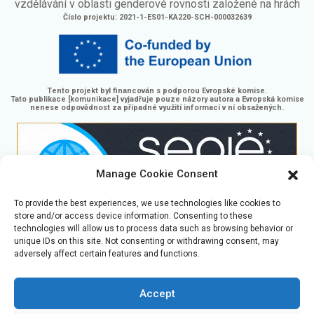
vzdělávání v oblasti genderové rovnosti založené na hrách
Číslo projektu: 2021-1-ES01-KA220-SCH-000032639
Tento projekt byl financován s podporou Evropské komise.
Tato publikace [komunikace] vyjadřuje pouze názory autora a Evropská komise
nenese odpovědnost za případné využití informací v ní obsažených.
Manage Cookie Consent
To provide the best experiences, we use technologies like cookies to
store and/or access device information. Consenting to these
technologies will allow us to process data such as browsing behavior or
GaminGEE Learning platform od
GaminGEE project
je
unique IDs on this site. Not consenting or withdrawing consent, may
licencován pod
CC BY-NC-SA 4.0
adversely affect certain features and functions.
Accept
Čeština
English
(
Angličtina
)