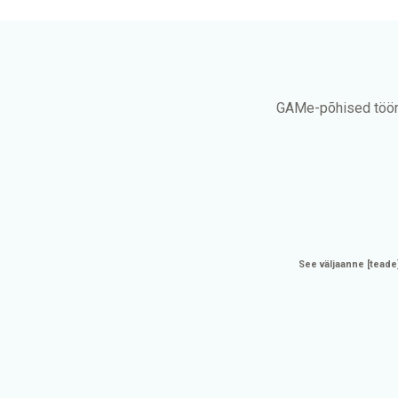
GAMe-põhised tööri
See väljaanne [teade]