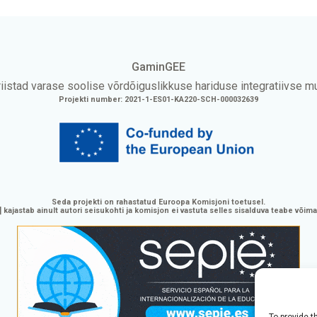
GaminGEE
istad varase soolise võrdõiguslikkuse hariduse integratiivse 
Projekti number: 2021-1-ES01-KA220-SCH-000032639
Seda projekti on rahastatud Euroopa Komisjoni toetusel.
 kajastab ainult autori seisukohti ja komisjon ei vastuta selles sisalduva teabe võim